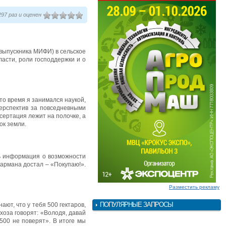
97 раз и оценен
(выпускника МИФИ) в сельское
асти, роли господдержки и о
то время я занимался наукой,
перспектив за повседневными
ссертация лежит на полочке, а
ок земли.
сь информация о возможности
 кармана достал – «Покупаю!».
Разместить рекламу
ПОПУЛЯРНЫЕ ЗАПРОСЫ
ают, что у тебя 500 гектаров,
хоза говорят: «Володя, давай
 500 не поверят». В итоге мы