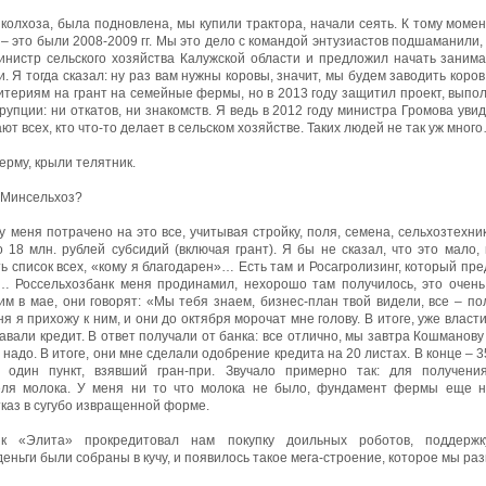
колхоза, была подновлена, мы купили трактора, начали сеять. К тому момент
– это были 2008-2009 гг. Мы это дело с командой энтузиастов подшаманили, 
инистр сельского хозяйства Калужской области и предложил начать занима
. Я тогда сказал: ну раз вам нужны коровы, значит, мы будем заводить коров.
итериям на грант на семейные фермы, но в 2013 году защитил проект, выпол
упции: ни откатов, ни знакомств. Я ведь в 2012 году министра Громова уви
ют всех, кто что-то делает в сельском хозяйстве. Таких людей не так уж мног
ерму, крыли телятник.
т Минсельхоз?
у меня потрачено на это все, учитывая стройку, поля, семена, сельхозтехник
 18 млн. рублей субсидий (включая грант). Я бы не сказал, что это мало, 
 список всех, «кому я благодарен»… Есть там и Росагролизинг, который пре
к… Россельхозбанк меня продинамил, нехорошо там получилось, это очень
им в мае, они говорят: «Мы тебя знаем, бизнес-план твой видели, все – п
я я прихожу к ним, и они до октября морочат мне голову. В итоге, уже власт
авали кредит. В ответ получали от банка: все отлично, мы завтра Кошманову
надо. В итоге, они мне сделали одобрение кредита на 20 листах. В конце – 
 один пункт, взявший гран-при. Звучало примерно так: для получени
еля молока. У меня ни то что молока не было, фундамент фермы еще н
тказ в сугубо извращенной форме.
нк «Элита» прокредитовал нам покупку доильных роботов, поддерж
еньги были собраны в кучу, и появилось такое мега-строение, которое мы раз