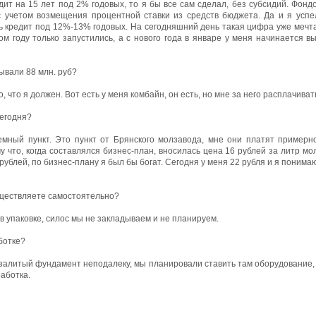
дит на 15 лет под 2% годовых, то я бы все сам сделал, без субсидий. Фонд
с учетом возмещения процентной ставки из средств бюджета. Да и я успе
ь кредит под 12%-13% годовых. На сегодняшний день такая цифра уже мечта
ом году только запустились, а с нового года в январе у меня начинается в
дывали 88 млн. руб?
о, что я должен. Вот есть у меня комбайн, он есть, но мне за него расплачиват
сегодня?
мный пункт. Это пункт от Брянского молзавода, мне они платят примерно
у что, когда составлялся бизнес-план, вносилась цена 16 рублей за литр мо
рублей, по бизнес-плану я был бы богат. Сегодня у меня 22 рубля и я понима
уществляете самостоятельно?
 в упаковке, силос мы не закладываем и не планируем.
ботке?
ь залитый фундамент неподалеку, мы планировали ставить там оборудование, 
аботка.