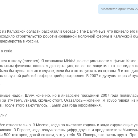
Материал прочитан 22
з Калужской области рассказал в беседе с The DairyNews, что привело его 
проходило строительство роботизированной молочной фермы в Калужской обл
 фермерства в России.
 о себе.
ошел в школу (смеется). Я оканчивал МИФИ, по специальности я физик. Какое-
альным физиком, написал диссертацию, но ее не защитил, т.к. не видел 
ыла бы нужна только в случае, если бы я хотел уехать из страны. В итоге ди
олонаучной работой в сфере приборостроения. В 2007 году купил первый кус
?
еньше надо». Шучу, конечно, но в январские праздники 2007 года появила
за эту тему, узнали, сколько стоит. Оказалось – копейки. Я, грубо говоря, из
ов. После этого закрутилось… Были два года оформления.
мли?
Все относительно. В Москве, когда по выставке ходишь и когда окружающие узн
ривают. В Европе, когда озвучиваешь цифру, друзья и представители Минсель
бя 500 гектаров, давай скажем, что у тебя 50. Поверь, это очень круто. Про