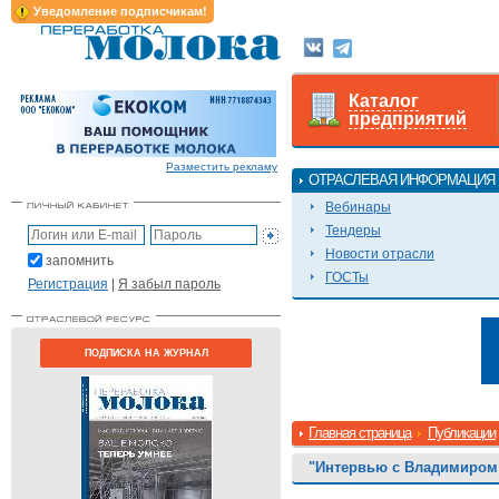
Уведомление подписчикам!
Каталог
предприятий
Разместить рекламу
ОТРАСЛЕВАЯ ИНФОРМАЦИЯ
Вебинары
Тендеры
Новости отрасли
запомнить
ГОСТы
Регистрация
|
Я забыл пароль
ПОДПИСКА НА ЖУРНАЛ
Главная страница
Публикации
"Интервью с Владимиром