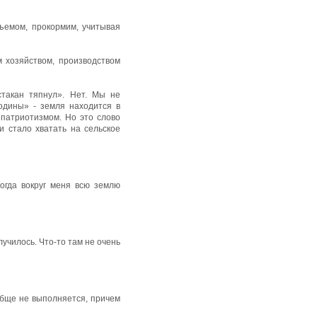
ъемом, прокормим, учитывая
 хозяйством, производством
стакан тяпнул». Нет. Мы не
одины» - земля находится в
патриотизмом. Но это слово
и стало хватать на сельское
когда вокруг меня всю землю
лучилось. Что-то там не очень
ообще не выполняется, причем