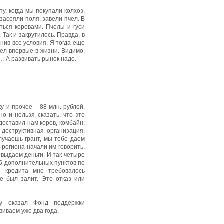
у, когда мы покупали колхоз,
засеяли поля, завели пчел. В
ться коровами. Пчелы и гуси
 Так и закрутилось. Правда, в
нив все условия. Я тогда еще
дел впервые в жизни. Видимо,
о… А развивать рынок надо.
у и прочее – 88 млн. рублей.
но и нельзя сказать, что это
доставил нам коров, комбайн,
 деструктивная организация.
олучаешь грант, мы тебе даем
и региона начали им говорить,
 выдаем деньги. И так четыре
35 дополнительных пунктов по
я кредита мне требовалось
е был залит. Это отказ или
ку оказал Фонд поддержки
виваем уже два года.