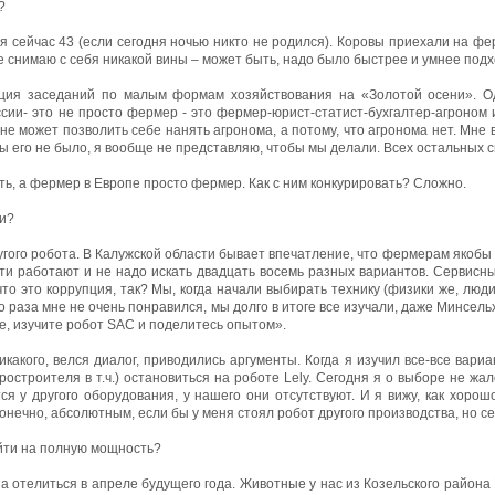
?
ся сейчас 43 (если сегодня ночью никто не родился). Коровы приехали на фер
не снимаю с себя никакой вины – может быть, надо было быстрее и умнее подхо
ция заседаний по малым формам хозяйствования на «Золотой осени». О
сии- это не просто фермер - это фермер-юрист-статист-бухгалтер-агроном и
е может позволить себе нанять агронома, а потому, что агронома нет. Мне во
 бы его не было, я вообще не представляю, чтобы мы делали. Всех остальных 
ь, а фермер в Европе просто фермер. Как с ним конкурировать? Сложно.
ли?
ругого робота. В Калужской области бывает впечатление, что фермерам якобы
 эти работают и не надо искать двадцать восемь разных вариантов. Сервисн
то это коррупция, так? Мы, когда начали выбирать технику (физики же, люд
го раза мне не очень понравился, мы долго в итоге все изучали, даже Минсел
те, изучите робот SAC и поделитесь опытом».
какого, велся диалог, приводились аргументы. Когда я изучил все-все вари
ростроителя в т.ч.) остановиться на роботе Lely. Сегодня я о выборе не жа
я у другого оборудования, у нашего они отсутствуют. И я вижу, как хорошо
онечно, абсолютным, если бы у меня стоял робот другого производства, но се
йти на полную мощность?
а отелиться в апреле будущего года. Животные у нас из Козельского района