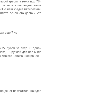
овский кредит у меня под 7%,
л залезть в последний вагон
! Но наш кредит пятилетний.
ыплата основного долга и что
ься еще 7 лет.
 22 рубля за литр. С одной
лока, 18 рублей для нас было
ю, что все написанное ранее –
но денег не хватило. По идее