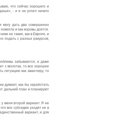
ываю, что сейчас хорошего и
анья», - и я не успел ничего
я могу дать два совершенно
 помогло и как коровы доятся.
ники не такие, как в Европе, и
но подать с разных ракурсов,
проблемы забываются, и даже
дет с молотка, то все хорошее
ть ситуацию как авантюру, то
ни думают, как бы заработать
еют дальний план и планируют
 у меня второй вариант. Я не
что все субсидии уходят не в
 единственный вариант, и для