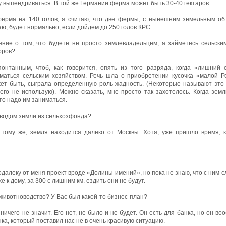
ду выпендриваться. В той же Германии ферма может быть 30-40 гектаров.
ферма на 140 голов, я считаю, что две фермы, с нынешним земельным об
ю, будет нормально, если дойдем до 250 голов КРС.
ние о том, что будете не просто землевладельцем, а займетесь сельским
оров?
понтанным, чтоб, как говорится, опять из того разряда, когда «лишний 
маться сельским хозяйством. Речь шла о приобретении кусочка «малой Р
ет быть, сыграла определенную роль жадность. (Некоторые называют это 
его не использую). Можно сказать, мне просто так захотелось. Когда земл
что надо им заниматься.
ыводом земли из сельхозфонда?
К тому же, земля находится далеко от Москвы. Хотя, уже пришло время, 
одалеку от меня проект вроде «Долины имений», но пока не знаю, что с ним с
 к дому, за 300 с лишним км. ездить они не будут.
животноводство? У Вас был какой-то бизнес-план?
 ничего не значит. Его нет, не было и не будет. Он есть для банка, но он в
нка, который поставил нас не в очень красивую ситуацию.