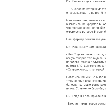
DN: Какое сегодня поголовье
- 100 коров из которых доят
опаздываю где-то на год. Я 
Мне очень понравилась сек
высказывание: фермер в Рос
что фермер очень жадный и н
округе есть ветврач. И если
Наш фермер должен все умет
DN: Робота Lely Вам навяза
- Нет. Я даже очень хотел д
всегда говорил так: видите,
недалеко. Можно подумать, ч
робота SAC. Lely же с перво
«Ставьте, что хотите, езжай
Навязывания мне не было ни
точки зрения себя как прибо
болезни, которые встречаютс
иначе. Сравнение было бы, к
DN: Когда Вы планируете вы
- Вторая партия коров должн