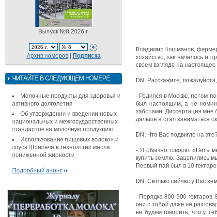
Выпуск №8 2026 г.
Владимир Кошманов, фермер и
Архив номеров
|
Подписка
хозяйство, как началось и 
своем взгляде на настоящее
ЧИТАЙТЕ В СЛЕДУЮЩЕМ НОМЕРЕ
DN: Расскажите, пожалуйста,
Молочные продукты для здоровья и
- Родился в Москве, потом п
активного долголетия
был настоящим, а не номин
заботами. Диссертация мне б
Об утверждении и введении новых
дальше я стал заниматься ок
национальных и межгосударственных
стандартов на молочную продукцию
DN: Что Вас подвигло на это
Использование пищевых волокон и
соуса Шрирача в технологии масла
- Я обычно говорю: «Пить м
пониженной жирности
купить землю. Зацепились мы 
Первый пай был в 10 гектар
Подробный анонс
DN: Сколько сейчас у Вас зе
- Порядка 800-900 гектаров. 
они с тобой даже не разгова
не будем говорить, что у те