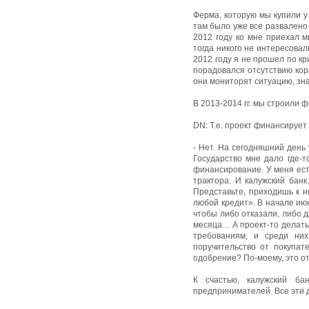
Ферма, которую мы купили у 
там было уже все развалено 
2012 году ко мне приехал м
тогда никого не интересовали
2012 году я не прошел по кр
порадовался отсутствию корр
они мониторят ситуацию, зна
В 2013-2014 гг. мы строили ф
DN: Т.е. проект финансируе
- Нет. На сегодняшний день 
Государство мне дало где-то
финансирование. У меня есть
трактора. И калужский бан
Представьте, приходишь к н
любой кредит». В начале июн
чтобы либо отказали, либо д
месяца… А проект-то делать 
требованиям, и среди них
поручительство от покупат
одобрение? По-моему, это о
К счастью, калужский ба
предпринимателей. Все эти д