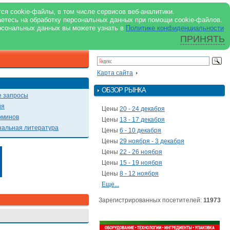
support@milkbranch.ru
ENG
ся cookie-файлы, в том числе сервисов веб-аналитики.
аетесь на обработку персональных данных при помощи cookie-файлов.
Архив номеров
Реклама на портале
Реклама в журнале
О портале
рсональных данных вы можете узнать в
Политике конфиденциальности
ПРИНЯТЬ
ПОИСК ПО ПОРТАЛУ
Презентации
Карта сайта
ОБЗОР РЫНКА
 запросы
ия
Цены
20 - 24 декабря
рминов
Цены
13 - 17 декабря
альная литература
Цены
6 - 10 декабря
Цены
29 ноября - 3 декабря
Цены
22 - 26 ноября
Цены
15 - 19 ноября
Цены
8 - 12 ноября
Еще...
Зарегистрированных посетителей:
11973