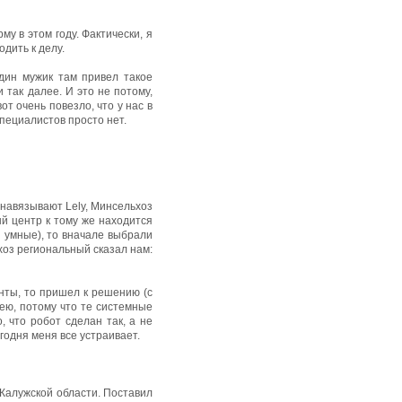
му в этом году. Фактически, я
дить к делу.
дин мужик там привел такое
 так далее. И это не потому,
т очень повезло, что у нас в
специалистов просто нет.
 навязывают Lely, Минсельхоз
ый центр к тому же находится
и умные), то вначале выбрали
ьхоз региональный сказал нам:
анты, то пришел к решению (с
лею, потому что те системные
, что робот сделан так, а не
годня меня все устраивает.
 Калужской области. Поставил