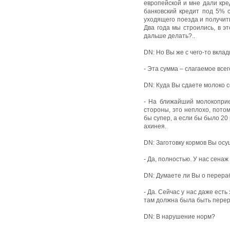
европейской и мне дали кре
банковский кредит под 5% 
уходящего поезда и получит
Два года мы строились, в эт
дальше делать?..
DN: Но Вы же с чего-то вкла
- Эта сумма – слагаемое всег
DN: Куда Вы сдаете молоко 
- На ближайший молокоприе
стороны, это неплохо, потом
бы супер, а если бы было 20 
ахинея.
DN: Заготовку кормов Вы ос
- Да, полностью. У нас сенаж
DN: Думаете ли Вы о перера
- Да. Сейчас у нас даже ест
там должна была быть перер
DN: В нарушение норм?