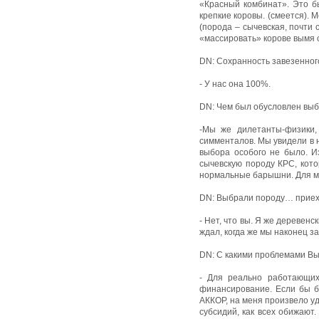
«Красный комбинат». Это б
крепкие коровы. (смеется). М
(порода – сычевская, почти 
«массировать» корове вымя с
DN: Сохранность завезенног
- У нас она 100%.
DN: Чем был обусловлен выб
-Мы же дилетанты-физики,
симменталов. Мы увидели в н
выбора особого не было. И
сычевскую породу КРС, кото
нормальные барышни. Для м
DN: Выбрали породу… приеха
- Нет, что вы. Я же деревен
ждал, когда же мы наконец з
DN: С какими проблемами Вы
- Для реально работающих
финансирование. Если бы б
АККОР, на меня произвело уд
субсидий, как всех обижают