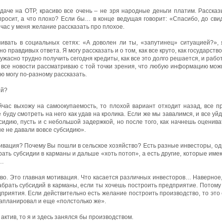
аче на ОТР, красиво все очень – не зря народные деньги платим. Рассказ
просит, а что плохо? Если бы… в конце ведущая говорит: «Спасибо, до свид
йчас у меня желание рассказать про плохое.
ивать в социальных сетях: «А доволен ли ты, «запутинец» ситуацией?», 
правдивых ответа. Я могу рассказать и о том, как все круто, как государство
к ужасно трудно получить сегодня кредиты, как все это долго решается, и работ
я все новости рассматриваю с той точки зрения, что любую информацию мож
ию могу по-разному рассказать.
ый?
йчас выхожу на самоокупаемость, то плохой вариант отходит назад, все 
 буду смотреть на него как удав на кролика. Если же мы завалимся, и все уй
сидию, пусть и с небольшой задержкой, но после того, как начнешь оценива
е не давали вовсе субсидию».
тивация? Почему Вы пошли в сельское хозяйство? Есть разные инвесторы, од
рать субсидии в карманы и дальше «хоть потоп», а есть другие, которые им
ь…
во. Это главная мотивация. Что касается различных инвесторов… Наверное,
абрать субсидий в карманы, если ты хочешь построить предприятие. Потому 
дприятия. Если действительно есть желание построить производство, то это
 запланировал и еще «полстолько же».
актив, то я и здесь занялся бы производством.