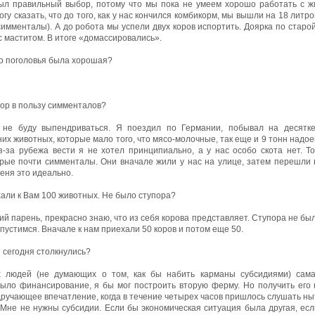
ыл правильный выбор, потому что мы пока не умеем хорошо работать с 
огу сказать, что до того, как у нас кончился комбикорм, мы вышли на 18 литр
симменталы). А до робота мы успели двух коров испортить. Доярка по старо
 маститом. В итоге «домассировались».
о поголовья была хорошая?
ор в пользу симменталов?
 не буду выпендриваться. Я поездил по Германии, побывал на десятк
их животных, которые мало того, что мясо-молочные, так еще и 9 тонн надое
з-за рубежа вести я не хотел принципиально, а у нас особо скота нет. 
рые почти симменталы. Они вначале жили у нас на улице, затем перешли 
еня это идеально.
ли к Вам 100 животных. Не было ступора?
ский парень, прекрасно знаю, что из себя корова представляет. Ступора не б
апустимся. Вначале к нам приехали 50 коров и потом еще 50.
 сегодня столкнулись?
 людей (не думающих о том, как бы набить карманы субсидиями) сам
ыло финансирование, я бы мог построить вторую ферму. Но получить его 
ручающее впечатление, когда в течение четырех часов пришлось слушать ныть
. Мне не нужны субсидии. Если бы экономическая ситуация была другая, ес