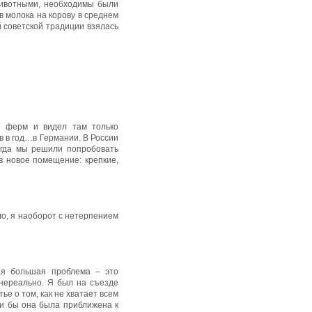
животными, необходимы были
ов молока на корову в среднем
й советской традиции взялась
е ферм и видел там только
в в год…в Германии. В России
Тогда мы решили попробовать
в новое помещение: крепкие,
ыло, я наоборот с нетерпением
ая большая проблема – это
нереально. Я был на съезде
е о том, как не хватает всем
ли бы она была приближена к