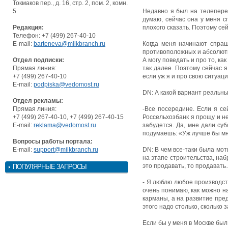
Токмаков пер., д. 16, стр. 2, пом. 2, комн.
5
Недавно я был на телеперед
думаю, сейчас она у меня с
Редакция:
плохого сказать. Поэтому се
Телефон: +7 (499) 267-40-10
E-mail:
barteneva@milkbranch.ru
Когда меня начинают спраш
противоположных и абсолютно 
Отдел подписки:
А могу поведать и про то, ка
Прямая линия:
так далее. Поэтому сейчас 
+7 (499) 267-40-10
если уж я и про свою ситуац
E-mail:
podpiska@vedomost.ru
DN: А какой вариант реальн
Отдел рекламы:
Прямая линия:
-Все посередине. Если я се
+7 (499) 267-40-10, +7 (499) 267-40-15
Россельхозбанк я прощу и не
E-mail:
reklama@vedomost.ru
забудется. Да, мне дали суб
подумаешь: «Уж лучше бы мн
Вопросы работы портала:
E-mail:
support@milkbranch.ru
DN: В чем все-таки была мо
на этапе строительства, наб
это продавать, то продават
ПОПУЛЯРНЫЕ ЗАПРОСЫ
- Я люблю любое производст
очень понимаю, как можно н
карманы, а на развитие пре
этого надо столько, сколько
Если бы у меня в Москве был 