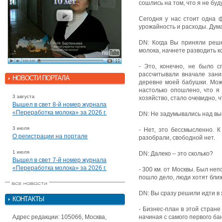
сошлись на том, что я не бу
Сегодня у нас стоит одна 
урожайность и расходы. Дума
DN: Когда Вы приняли реше
молока, начнете разводить к
- Это, конечно, не было с
рассчитывали вначале зани
НОВОСТИ ПОРТАЛА
деревне моей бабушки. Мож
настолько опошлено, что я 
3 августа
хозяйство, стало очевидно, 
Вышел в свет 8-й номер журнала
«Переработка молока» за 2026 г.
DN: Не задумывались над в
3 июля
- Нет, это бессмысленно. 
О регистрации на портале
разобрали, свободной нет.
1 июля
DN: Далеко – это сколько?
Вышел в свет 7-й номер журнала
«Переработка молока» за 2026 г.
- 300 км. от Москвы. Был неп
пошло дело, люди хотят ближе
DN: Вы сразу решили идти в 
КОНТАКТЫ
- Бизнес-план в этой стране
Адрес редакции: 105066, Москва,
начиная с самого первого ба