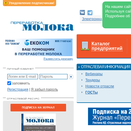
Уведомление подписчикам!
На нашем сайт
Используя сай
Подробнее об
Электронная версия журнал
Каталог
предприятий
Разместить рекламу
ОТРАСЛЕВАЯ ИНФОРМАЦИЯ
Вебинары
Тендеры
запомнить
Новости отрасли
Регистрация
|
Я забыл пароль
ГОСТы
ПОДПИСКА НА ЖУРНАЛ