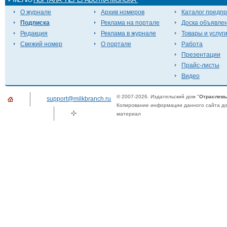
О журнале
Архив номеров
Каталог предп
Подписка
Реклама на портале
Доска объявле
Редакция
Реклама в журнале
Товары и услуг
Свежий номер
О портале
Работа
Презентации
Прайс-листы
Видео
© 2007-2026. Издательский дом "
Отраслевы
support@milkbranch.ru
Копирование информации данного сайта доп
материал