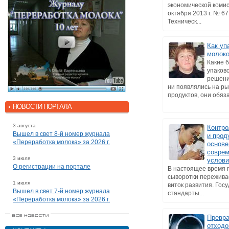
экономической комис
октября 2013 г. № 6
Техническ...
Как уп
молоко
Какие 
упаков
решени
ни появлялись на р
продуктов, они обязат
НОВОСТИ ПОРТАЛА
3 августа
Контро
Вышел в свет 8-й номер журнала
и прод
«Переработка молока» за 2026 г.
основе
совре
3 июля
услов
О регистрации на портале
В настоящее время 
сыворотки пережива
1 июля
виток развития. Гос
Вышел в свет 7-й номер журнала
стандарты...
«Переработка молока» за 2026 г.
Превр
отходо