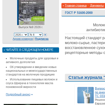
Главная страница
Документы
ГОСТ Р 51600-2000
Молок
Выпуск №8 2026 г.
антибиот
Настоящий стандарт р
Архив номеров
|
Подписка
молоко-сырье, пастер
восстановленное сухо
ЧИТАЙТЕ В СЛЕДУЮЩЕМ НОМЕРЕ
рецепторные методы о
Молочные продукты для здоровья и
активного долголетия
Об утверждении и введении новых
национальных и межгосударственных
стандартов на молочную продукцию
Статьи журнала 
Использование пищевых волокон и
соуса Шрирача в технологии масла
пониженной жирности
Вопрос
по вне
Подробный анонс
ТС 033
Решени
Еврази