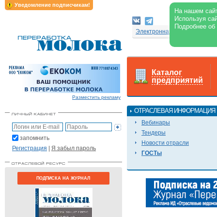
Уведомление подписчикам!
На нашем сайт
Используя сай
Подробнее об
Электронная версия журнал
Каталог
предприятий
Разместить рекламу
ОТРАСЛЕВАЯ ИНФОРМАЦИЯ
Вебинары
Тендеры
запомнить
Новости отрасли
Регистрация
|
Я забыл пароль
ГОСТы
ПОДПИСКА НА ЖУРНАЛ