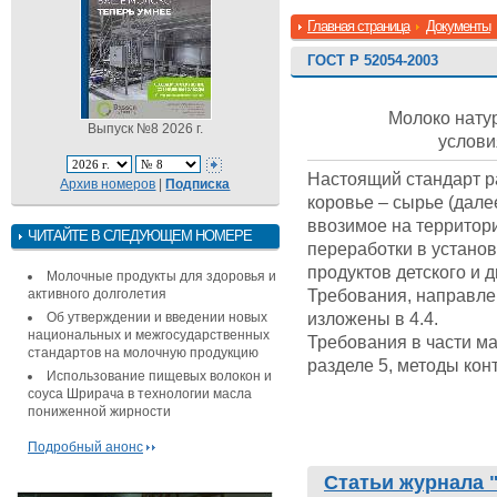
Главная страница
Документы
ГОСТ Р 52054-2003
Молоко нату
Выпуск №8 2026 г.
услов
Настоящий стандарт р
Архив номеров
|
Подписка
коровье – сырье (дале
ввозимое на территор
ЧИТАЙТЕ В СЛЕДУЮЩЕМ НОМЕРЕ
переработки в установ
продуктов детского и 
Молочные продукты для здоровья и
Требования, направле
активного долголетия
изложены в 4.4.
Об утверждении и введении новых
национальных и межгосударственных
Требования в части ма
стандартов на молочную продукцию
разделе 5, методы конт
Использование пищевых волокон и
соуса Шрирача в технологии масла
пониженной жирности
Подробный анонс
Статьи журнала 