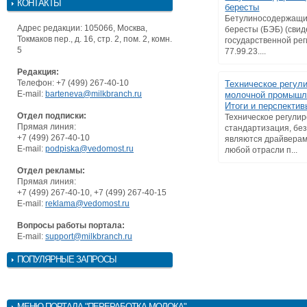
КОНТАКТЫ
бересты
Бетулиносодержащий
Адрес редакции: 105066, Москва,
бересты (БЭБ) (свид
Токмаков пер., д. 16, стр. 2, пом. 2, комн.
государственной ре
5
77.99.23....
Редакция:
Телефон: +7 (499) 267-40-10
Техническое регул
E-mail:
barteneva@milkbranch.ru
молочной промышл
Итоги и перспектив
Отдел подписки:
Техническое регули
Прямая линия:
стандартизация, без
+7 (499) 267-40-10
являются драйверам
E-mail:
podpiska@vedomost.ru
любой отрасли п...
Отдел рекламы:
Прямая линия:
+7 (499) 267-40-10, +7 (499) 267-40-15
E-mail:
reklama@vedomost.ru
Вопросы работы портала:
E-mail:
support@milkbranch.ru
ПОПУЛЯРНЫЕ ЗАПРОСЫ
МЕНЮ
ПОРТАЛА "ПЕРЕРАБОТКА МОЛОКА"