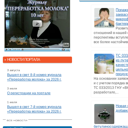
Пораж
заквас
микро
бакте
Развит
отношений в нашей 
перспективы вступл
все более настойчиво
ТС 033
НОВОСТИ ПОРТАЛА
из пут
качест
цельн
3 августа
продук
Вышел в свет 8-й номер журнала
На основании заяво
«Переработка молока» за 2026 г.
и с учетом порядка 
ТС 033/2013 ГНУ «
3 июля
разработало,...
О регистрации на портале
1 июля
Новая 
Вышел в свет 7-й номер журнала
добавк
«Переработка молока» за 2026 г.
бетулиносодержащи