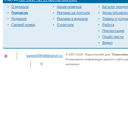
О журнале
Архив номеров
Каталог предп
Подписка
Реклама на портале
Доска объявле
Редакция
Реклама в журнале
Товары и услуг
Свежий номер
О портале
Работа
Презентации
Прайс-листы
Видео
© 2007-2026. Издательский дом "
Отраслевы
support@milkbranch.ru
Копирование информации данного сайта доп
материал