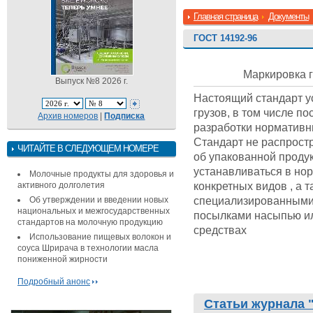
Главная страница
Документы
ГОСТ 14192-96
Маркировка 
Выпуск №8 2026 г.
Настоящий стандарт у
грузов, в том числе п
Архив номеров
|
Подписка
разработки нормативн
Стандарт не распрост
ЧИТАЙТЕ В СЛЕДУЮЩЕМ НОМЕРЕ
об упакованной проду
устанавливаться в но
Молочные продукты для здоровья и
конкретных видов , а 
активного долголетия
специализированными
Об утверждении и введении новых
национальных и межгосударственных
посылками насыпью ил
стандартов на молочную продукцию
средствах
Использование пищевых волокон и
соуса Шрирача в технологии масла
пониженной жирности
Подробный анонс
Статьи журнала 