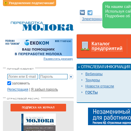
Уведомление подписчикам!
На нашем сайт
Используя сай
Подробнее об
Электронная версия журнал
Каталог
предприятий
Разместить рекламу
ОТРАСЛЕВАЯ ИНФОРМАЦИЯ
Вебинары
Тендеры
запомнить
Новости отрасли
Регистрация
|
Я забыл пароль
ГОСТы
ПОДПИСКА НА ЖУРНАЛ