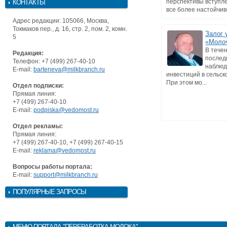
перспективы вступл
КОНТАКТЫ
все более настойчиво
Адрес редакции: 105066, Москва,
Токмаков пер., д. 16, стр. 2, пом. 2, комн.
Залог 
5
«Моло
В тече
Редакция:
послед
Телефон: +7 (499) 267-40-10
наблюд
E-mail:
barteneva@milkbranch.ru
инвестиций в сельск
При этом мо...
Отдел подписки:
Прямая линия:
+7 (499) 267-40-10
E-mail:
podpiska@vedomost.ru
Отдел рекламы:
Прямая линия:
+7 (499) 267-40-10, +7 (499) 267-40-15
E-mail:
reklama@vedomost.ru
Вопросы работы портала:
E-mail:
support@milkbranch.ru
ПОПУЛЯРНЫЕ ЗАПРОСЫ
МЕНЮ
ПОРТАЛА "ПЕРЕРАБОТКА МОЛОКА"