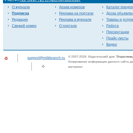
О журнале
Архив номеров
Каталог предп
Подписка
Реклама на портале
Доска объявле
Редакция
Реклама в журнале
Товары и услуг
Свежий номер
О портале
Работа
Презентации
Прайс-листы
Видео
© 2007-2026. Издательский дом "
Отраслевы
support@milkbranch.ru
Копирование информации данного сайта доп
материал