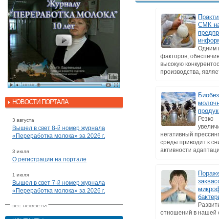
Практи
СМК н
предпр
инфор
Одним 
факторов, обеспеч
высокую конкуренто
производства, являет
Биобез
НОВОСТИ ПОРТАЛА
молоч
продук
Резко
3 августа
увелич
Вышел в свет 8-й номер журнала
негативный прессин
«Переработка молока» за 2026 г.
среды приводит к с
активности адаптаци
3 июля
О регистрации на портале
Пораж
1 июля
заквас
Вышел в свет 7-й номер журнала
микро
«Переработка молока» за 2026 г.
бакте
Развит
отношений в нашей 