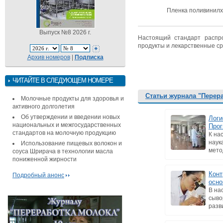
Пленка поливинилх
Выпуск №8 2026 г.
Настоящий стандарт распр
продукты и лекарственные ср
Архив номеров
|
Подписка
ЧИТАЙТЕ В СЛЕДУЮЩЕМ НОМЕРЕ
Статьи журнала "Перер
Молочные продукты для здоровья и
активного долголетия
Об утверждении и введении новых
Логи
национальных и межгосударственных
Прог
стандартов на молочную продукцию
К на
наук
Использование пищевых волокон и
мето
соуса Шрирача в технологии масла
пониженной жирности
Конт
Подробный анонс
осно
В на
сыво
разв