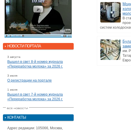
Моде
холо
моло
В ст
прое
систем холодоснаб
Була
НОВОСТИ ПОРТАЛА
заме
им. 
Тата
3 августа
Евро
Вышел в свет 8-й номер журнала
«Переработка молока» за 2026 г.
3 июля
О регистрации на портале
1 июля
Вышел в свет 7-й номер журнала
«Переработка молока» за 2026 г.
КОНТАКТЫ
Адрес редакции: 105066, Москва,