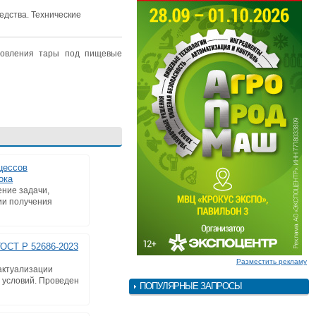
едства. Технические
отовления тары под пищевые
цессов
ока
ние задачи,
ии получения
ГОСТ Р 52686-2023
Разместить рекламу
актуализации
 условий. Проведен
ПОПУЛЯРНЫЕ ЗАПРОСЫ