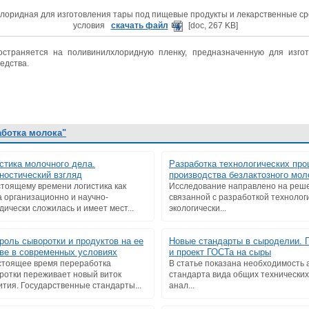
лоридная для изготовления тары под пищевые продукты и лекарственные ср
условия
скачать файл
[doc, 267 KB]
остраняется на поливинилхлоридную пленку, предназначенную для изг
едства.
аботка молока"
стика молочного дела.
Разработка технологических про
ностический взгляд
производства безлактозного мол
стоящему времени логистика как
Исследование направлено на реше
а организационно и научно-
связанной с разработкой технолог
дически сложилась и имеет мест...
экологически...
роль сыворотки и продуктов на ее
Новые стандарты в сыроделии. 
ве в современных условиях
и проект ГОСТа на сыры
стоящее время переработка
В статье показана необходимость 
ротки переживает новый виток
стандарта вида общих технических
ития. Государственные стандарты...
анал...