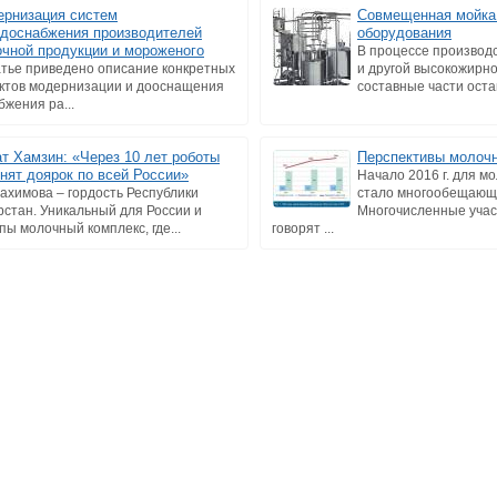
рнизация систем
Совмещенная мойка
доснабжения производителей
оборудования
чной продукции и мороженого
В процессе производс
атье приведено описание конкретных
и другой высокожирно
ктов модернизации и дооснащения
составные части остаю
жения ра...
т Хамзин: «Через 10 лет роботы
Перспективы молочн
нят доярок по всей России»
Начало 2016 г. для м
Рахимова – гордость Республики
стало многообещающ
рстан. Уникальный для России и
Многочисленные учас
пы молочный комплекс, где...
говорят ...