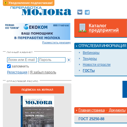
Уведомление подписчикам!
Каталог
предприятий
Разместить рекламу
ОТРАСЛЕВАЯ ИНФОРМАЦИЯ
Вебинары
Тендеры
Новости отрасли
запомнить
ГОСТы
Регистрация
|
Я забыл пароль
ПОДПИСКА НА ЖУРНАЛ
Главная страница
Документы
ГОСТ 25250-88