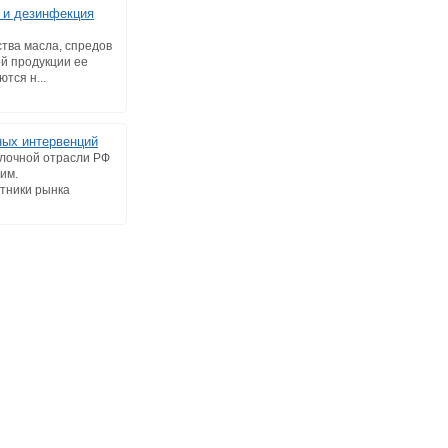
 и дезинфекция
тва масла, спредов
й продукции ее
тся н...
ых интервенций
олочной отрасли РФ
им.
тники рынка