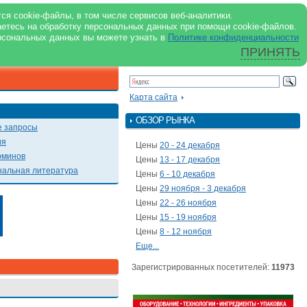
support@milkbranch.ru
ENG
ся cookie-файлы, в том числе сервисов веб-аналитики.
аетесь на обработку персональных данных при помощи cookie-файлов.
Архив номеров
Реклама на портале
Реклама в журнале
О портале
рсональных данных вы можете узнать в
Политике конфиденциальности
ПРИНЯТЬ
ПОИСК ПО ПОРТАЛУ
Презентации
Карта сайта
ОБЗОР РЫНКА
 запросы
ия
Цены
20 - 24 декабря
рминов
Цены
13 - 17 декабря
альная литература
Цены
6 - 10 декабря
Цены
29 ноября - 3 декабря
Цены
22 - 26 ноября
Цены
15 - 19 ноября
Цены
8 - 12 ноября
Еще...
Зарегистрированных посетителей:
11973