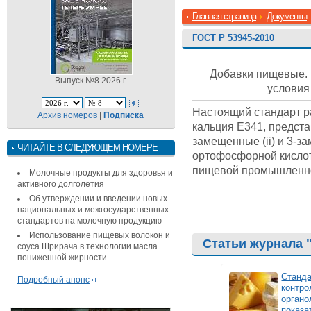
Главная страница
Документы
ГОСТ Р 53945-2010
Добавки пищевые. 
Выпуск №8 2026 г.
услови
Настоящий стандарт р
Архив номеров
|
Подписка
кальция Е341, предста
замещенные (ii) и 3-з
ЧИТАЙТЕ В СЛЕДУЮЩЕМ НОМЕРЕ
ортофосфорной кислот
пищевой промышленн
Молочные продукты для здоровья и
активного долголетия
Об утверждении и введении новых
национальных и межгосударственных
стандартов на молочную продукцию
Использование пищевых волокон и
Статьи журнала 
соуса Шрирача в технологии масла
пониженной жирности
Станд
Подробный анонс
контро
органо
показа