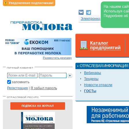
Уведомление подписчикам!
На нашем сайт
Используя сай
Подробнее об
Электронная версия журнал
Каталог
предприятий
Разместить рекламу
ОТРАСЛЕВАЯ ИНФОРМАЦИЯ
Вебинары
Тендеры
запомнить
Новости отрасли
Регистрация
|
Я забыл пароль
ГОСТы
ПОДПИСКА НА ЖУРНАЛ