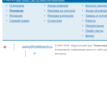
О журнале
Архив номеров
Каталог предп
Подписка
Реклама на портале
Доска объявле
Редакция
Реклама в журнале
Товары и услуг
Свежий номер
О портале
Работа
Презентации
Прайс-листы
Видео
© 2007-2026. Издательский дом "
Отраслевы
support@milkbranch.ru
Копирование информации данного сайта доп
материал