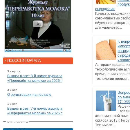
продук
сыроделия
Качество продукции
совокупностью свойс
обусловливающих ее
для удовлетво...
К вопр
импор
ингред
сырод
хлорис
НОВОСТИ ПОРТАЛА
Авторами проанали
технологические ас
3 августа
применения хлорист
Вышел в свет 8-й номер журнала
технологии произв...
«Переработка молока» за 2026 г.
3 июля
Вопрос
О регистрации на портале
по вне
ТС 033
1 июля
Решени
Вышел в свет 7-й номер журнала
Еврази
«Переработка молока» за 2026 г.
экономической комис
октября 2013 г. № 6
Техническ...