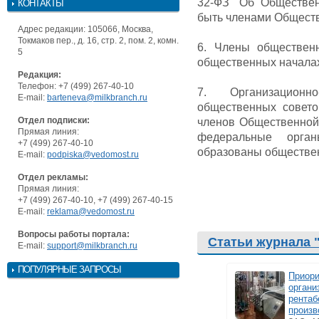
32-ФЗ "Об Обществен
КОНТАКТЫ
быть членами Обществ
Адрес редакции: 105066, Москва,
Токмаков пер., д. 16, стр. 2, пом. 2, комн.
6. Члены общественн
5
общественных начала
Редакция:
Телефон: +7 (499) 267-40-10
7. Организационно
E-mail:
barteneva@milkbranch.ru
общественных совето
Отдел подписки:
членов Общественной
Прямая линия:
федеральные орган
+7 (499) 267-40-10
образованы обществе
E-mail:
podpiska@vedomost.ru
Отдел рекламы:
Прямая линия:
+7 (499) 267-40-10, +7 (499) 267-40-15
E-mail:
reklama@vedomost.ru
Вопросы работы портала:
Статьи журнала 
E-mail:
support@milkbranch.ru
ПОПУЛЯРНЫЕ ЗАПРОСЫ
Приори
органи
рентаб
произв