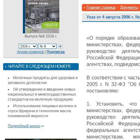
Главная страница
Документы
Указ от 4 августа 2006 г. №
Выпуск №8 2026 г.
«О порядке образова
министерствах, феде
руководство деятел
Архив номеров
|
Подписка
Российской Федераци
агентствах, подведом
ЧИТАЙТЕ В СЛЕДУЮЩЕМ НОМЕРЕ
В соответствии с част
Молочные продукты для здоровья и
активного долголетия
2005 г. N 32-ФЗ "Об
Об утверждении и введении новых
постановляю:
национальных и межгосударственных
стандартов на молочную продукцию
1. Установить, чт
Использование пищевых волокон и
министерствах, феде
соуса Шрирача в технологии масла
пониженной жирности
руководство деятел
Российской Федера
Подробный анонс
федеральных агентс
министерствам, м