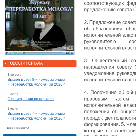
соответствующих фед
предложению совета 
2. Предложение совет
об образовании общ
исполнительной власт
руководителю со
исполнительной власт
3. Общественный со
НОВОСТИ ПОРТАЛА
направления совету 
уведомления руковод
3 августа
исполнительной власти
Вышел в свет 8-й номер журнала
«Переработка молока» за 2026 г.
4. Положение об общ
3 июля
правовым актом с
О регистрации на портале
исполнительной влас
1 июля
положении об общест
Вышел в свет 7-й номер журнала
порядок деятельности
«Переработка молока» за 2026 г.
формирования. 5. Чле
которые в соответстви