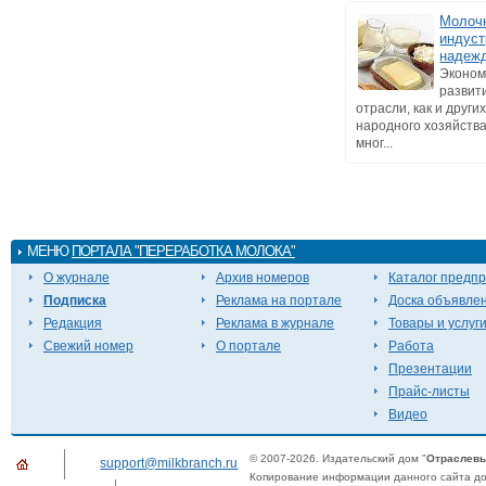
Молоч
индуст
надеж
Эконом
развит
отрасли, как и други
народного хозяйства
мног...
МЕНЮ
ПОРТАЛА "ПЕРЕРАБОТКА МОЛОКА"
О журнале
Архив номеров
Каталог предп
Подписка
Реклама на портале
Доска объявле
Редакция
Реклама в журнале
Товары и услуг
Свежий номер
О портале
Работа
Презентации
Прайс-листы
Видео
© 2007-2026. Издательский дом "
Отраслевы
support@milkbranch.ru
Копирование информации данного сайта доп