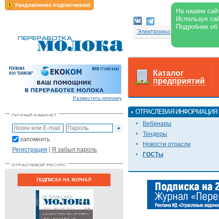
Уведомление подписчикам!
На нашем сайт
Используя сай
Подробнее об
Электронная версия журнал
Каталог
предприятий
Разместить рекламу
ОТРАСЛЕВАЯ ИНФОРМАЦИЯ
Вебинары
Тендеры
запомнить
Новости отрасли
Регистрация
|
Я забыл пароль
ГОСТы
ПОДПИСКА НА ЖУРНАЛ