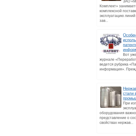
ЗАО «
Комплект» занимает
комплексной поставк
эксплуатацию линий
зав...
Особе
исполь
патент
инфор
Вот уже
журнале «Перерабо
ведется рубрика «П
информация». Прежде
Нержа
стали 
промы
При из
эксплу
оборудования важно
представление о сос
свойствах нержав...