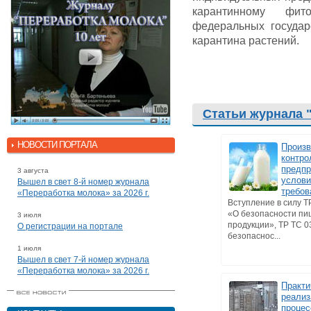
карантинному фито
федеральных государ
карантина растений.
Статьи журнала 
НОВОСТИ ПОРТАЛА
Произ
контро
предпр
3 августа
услов
Вышел в свет 8-й номер журнала
требов
«Переработка молока» за 2026 г.
Вступление в силу Т
«О безопасности п
3 июля
продукции», ТР ТС 0
О регистрации на портале
безопаснос...
1 июля
Вышел в свет 7-й номер журнала
«Переработка молока» за 2026 г.
Практи
реализ
процес