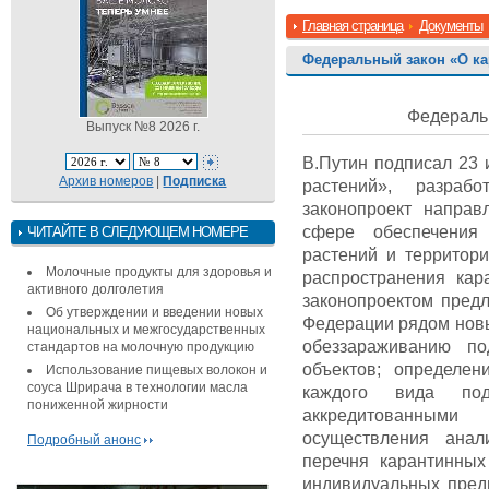
Главная страница
Документы
Федеральный закон «О ка
Федераль
Выпуск №8 2026 г.
В.Путин подписал 23 
Архив номеров
|
Подписка
растений», разраб
законопроект направ
сфере обеспечения 
ЧИТАЙТЕ В СЛЕДУЮЩЕМ НОМЕРЕ
растений и территор
Молочные продукты для здоровья и
распространения кар
активного долголетия
законопроектом предл
Об утверждении и введении новых
Федерации рядом новы
национальных и межгосударственных
обеззараживанию по
стандартов на молочную продукцию
объектов; определен
Использование пищевых волокон и
соуса Шрирача в технологии масла
каждого вида подк
пониженной жирности
аккредитованными 
осуществления анал
Подробный анонс
перечня карантинных
индивидуальных пред