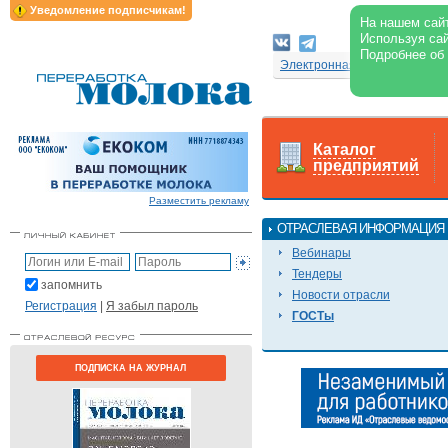
Уведомление подписчикам!
На нашем сайт
Используя сай
Подробнее об
Электронная версия журнал
Каталог
предприятий
Разместить рекламу
ОТРАСЛЕВАЯ ИНФОРМАЦИЯ
Вебинары
Тендеры
запомнить
Новости отрасли
Регистрация
|
Я забыл пароль
ГОСТы
ПОДПИСКА НА ЖУРНАЛ