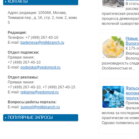
КОНТАКТЫ
В стат
рассма
Адрес редакции: 105066, Москва,
практическая реали
Токмаков пер., д. 16, стр. 2, пом. 2, комн.
процесса деминера
5
молочной сыворотки в
Редакция:
Телефон: +7 (499) 267-40-10
Новые 
E-mail:
barteneva@milkbranch.ru
Волог
К 175-л
Отдел подписки:
Верещ
Прямая линия:
Волого
+7 (499) 267-40-10
разновидность слад
E-mail:
podpiska@vedomost.ru
Особенностью ег...
Отдел рекламы:
Прямая линия:
+7 (499) 267-40-10, +7 (499) 267-40-15
Фальс
E-mail:
reklama@vedomost.ru
молока
продук
Вопросы работы портала:
Прием
E-mail:
support@milkbranch.ru
фальс
молока за последние
ПОПУЛЯРНЫЕ ЗАПРОСЫ
практически не изме
Однако появились но