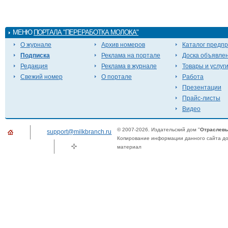
МЕНЮ
ПОРТАЛА "ПЕРЕРАБОТКА МОЛОКА"
О журнале
Архив номеров
Каталог предп
Подписка
Реклама на портале
Доска объявле
Редакция
Реклама в журнале
Товары и услуг
Свежий номер
О портале
Работа
Презентации
Прайс-листы
Видео
© 2007-2026. Издательский дом "
Отраслевы
support@milkbranch.ru
Копирование информации данного сайта доп
материал