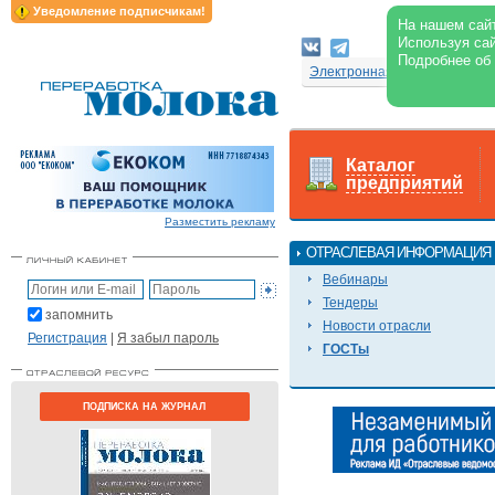
Уведомление подписчикам!
На нашем сайт
Используя сай
Подробнее об
Электронная версия журнал
Каталог
предприятий
Разместить рекламу
ОТРАСЛЕВАЯ ИНФОРМАЦИЯ
Вебинары
Тендеры
запомнить
Новости отрасли
Регистрация
|
Я забыл пароль
ГОСТы
ПОДПИСКА НА ЖУРНАЛ