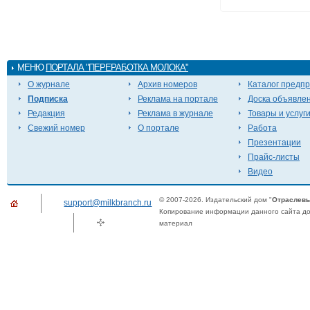
МЕНЮ
ПОРТАЛА "ПЕРЕРАБОТКА МОЛОКА"
О журнале
Архив номеров
Каталог предп
Подписка
Реклама на портале
Доска объявле
Редакция
Реклама в журнале
Товары и услуг
Свежий номер
О портале
Работа
Презентации
Прайс-листы
Видео
© 2007-2026. Издательский дом "
Отраслевы
support@milkbranch.ru
Копирование информации данного сайта доп
материал