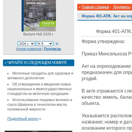
Главная страница
Документы
Форма 401-АПК. Акт на о
Форма 401-АПК.
Выпуск №8 2026 г.
Форма утверждена:
Архив номеров
|
Подписка
Приказ Минсельхоза РФ
ЧИТАЙТЕ В СЛЕДУЮЩЕМ НОМЕРЕ
Акт на оприходование
предназначен для опр
Молочные продукты для здоровья и
угодий.
активного долголетия
Об утверждении и введении новых
национальных и межгосударственных
В акте отражаются сле
стандартов на молочную продукцию
качество земель, бала
Использование пищевых волокон и
объекта.
соуса Шрирача в технологии масла
пониженной жирности
Указывается расположе
Подробный анонс
название; номер и да
основании которого п