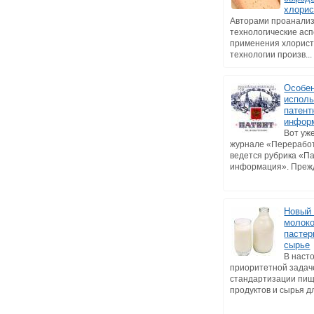
хлорис
Авторами проанали
технологические ас
применения хлорист
технологии произв...
Особе
исполь
патент
инфор
Вот уже
журнале «Перерабо
ведется рубрика «П
информация». Прежде
Новый 
молоко
пастер
сырье
В наст
приоритетной задач
стандартизации пи
продуктов и сырья дл