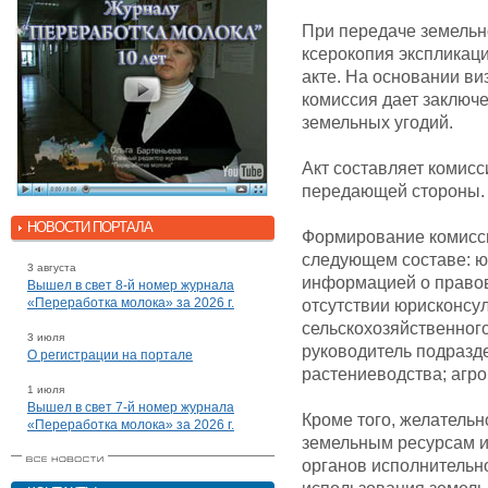
При передаче земельно
ксерокопия экспликаци
акте. На основании в
комиссия дает заключ
земельных угодий.
Акт составляет комис
передающей стороны.
НОВОСТИ ПОРТАЛА
Формирование комисси
следующем составе: ю
3 августа
информацией о правово
Вышел в свет 8-й номер журнала
«Переработка молока» за 2026 г.
отсутствии юрисконсул
сельскохозяйственного
3 июля
руководитель подразд
О регистрации на портале
растениеводства; агро
1 июля
Вышел в свет 7-й номер журнала
Кроме того, желательн
«Переработка молока» за 2026 г.
земельным ресурсам и
органов исполнительн