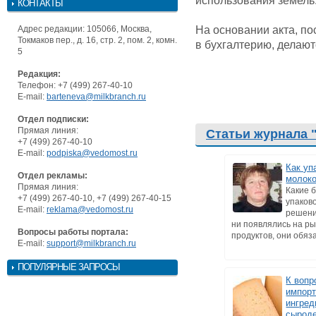
использования земель
КОНТАКТЫ
На основании акта, по
Адрес редакции: 105066, Москва,
Токмаков пер., д. 16, стр. 2, пом. 2, комн.
в бухгалтерию, делают
5
Редакция:
Телефон: +7 (499) 267-40-10
E-mail:
barteneva@milkbranch.ru
Отдел подписки:
Прямая линия:
Статьи журнала 
+7 (499) 267-40-10
E-mail:
podpiska@vedomost.ru
Как уп
Отдел рекламы:
молоко
Прямая линия:
Какие 
+7 (499) 267-40-10, +7 (499) 267-40-15
упаков
E-mail:
reklama@vedomost.ru
решени
ни появлялись на р
Вопросы работы портала:
продуктов, они обязат
E-mail:
support@milkbranch.ru
ПОПУЛЯРНЫЕ ЗАПРОСЫ
К вопр
импор
ингред
сырод