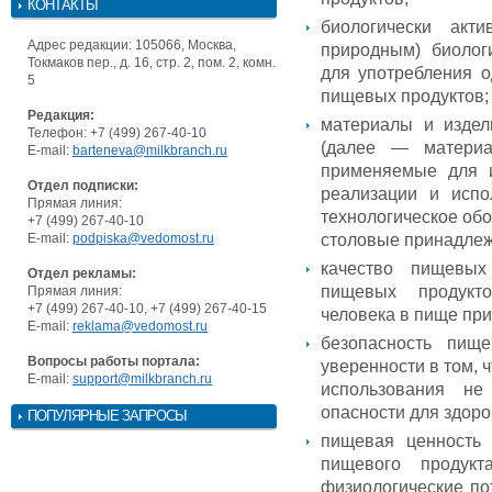
КОНТАКТЫ
биологически акт
Адрес редакции: 105066, Москва,
природным) биолог
Токмаков пер., д. 16, стр. 2, пом. 2, комн.
для употребления 
5
пищевых продуктов;
Редакция:
материалы и издел
Телефон: +7 (499) 267-40-10
(далее — материа
E-mail:
barteneva@milkbranch.ru
применяемые для из
Отдел подписки:
реализации и испо
Прямая линия:
технологическое обо
+7 (499) 267-40-10
столовые принадлеж
E-mail:
podpiska@vedomost.ru
качество пищевых
Отдел рекламы:
пищевых продукто
Прямая линия:
+7 (499) 267-40-10, +7 (499) 267-40-15
человека в пище при
E-mail:
reklama@vedomost.ru
безопасность пищ
Вопросы работы портала:
уверенности в том, 
E-mail:
support@milkbranch.ru
использования н
опасности для здор
ПОПУЛЯРНЫЕ ЗАПРОСЫ
пищевая ценность 
пищевого продукт
физиологические по