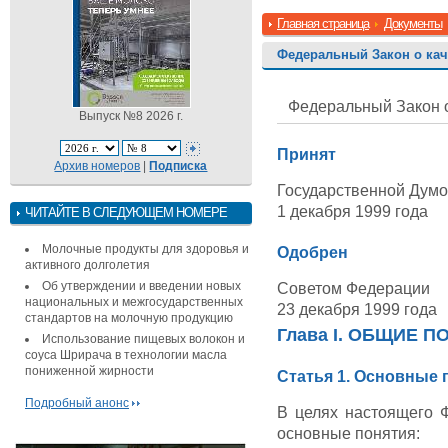
Главная страница
Документы
Федеральный Закон о кач
Федеральный Закон о
Выпуск №8 2026 г.
Принят
Архив номеров
|
Подписка
Государственной Дум
1 декабря 1999 года
ЧИТАЙТЕ В СЛЕДУЮЩЕМ НОМЕРЕ
Молочные продукты для здоровья и
Одобрен
активного долголетия
Об утверждении и введении новых
Советом Федерации
национальных и межгосударственных
23 декабря 1999 года
стандартов на молочную продукцию
Глава I. ОБЩИЕ 
Использование пищевых волокон и
соуса Шрирача в технологии масла
пониженной жирности
Статья 1. Основные 
Подробный анонс
В целях настоящего 
основные понятия: