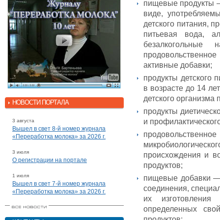
пищевые продукты —
виде, употребляем
детского питания, п
питьевая вода, а
безалкогольные 
продовольственно
активные добавки;
продукты детского 
в возрасте до 14 л
детского организма
НОВОСТИ ПОРТАЛА
продукты диетическ
и профилактическог
3 августа
Вышел в свет 8-й номер журнала
продовольственное
«Переработка молока» за 2026 г.
микробиологичес
3 июля
происхождения и в
О регистрации на портале
продуктов;
1 июля
пищевые добавки —
Вышел в свет 7-й номер журнала
соединения, специа
«Переработка молока» за 2026 г.
их изготовления
определенных сво
продуктов;