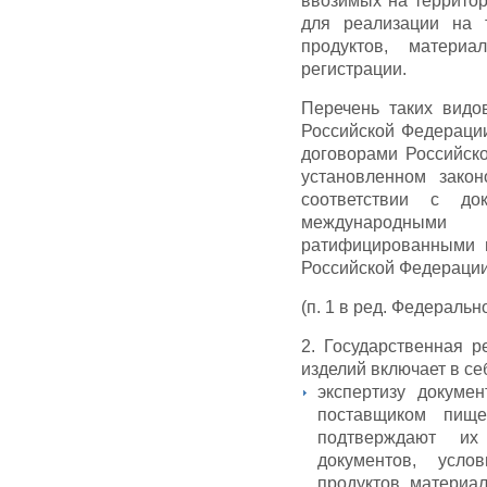
ввозимых на террито
для реализации на 
продуктов, материа
регистрации.
Перечень таких видо
Российской Федераци
договорами Российск
установленном закон
соответствии с до
международными 
ратифицированными в
Российской Федерации
(п. 1 в ред. Федеральн
2. Государственная р
изделий включает в се
экспертизу докумен
поставщиком пище
подтверждают их
документов, усло
продуктов, материал