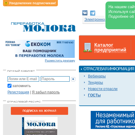
Уведомление подписчикам!
На нашем сайт
Используя сай
Подробнее об
Электронная версия журнал
Каталог
предприятий
Разместить рекламу
ОТРАСЛЕВАЯ ИНФОРМАЦИЯ
Вебинары
Тендеры
запомнить
Новости отрасли
Регистрация
|
Я забыл пароль
ГОСТы
ПОДПИСКА НА ЖУРНАЛ