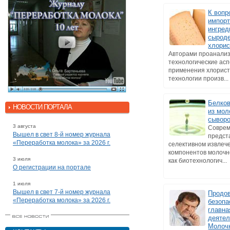
К вопр
импор
ингред
сырод
хлорис
Авторами проанали
технологические ас
применения хлорист
технологии произв...
Белко
НОВОСТИ ПОРТАЛА
из мол
сыворо
3 августа
Совре
Вышел в свет 8-й номер журнала
предст
«Переработка молока» за 2026 г.
селективном извлеч
компонентов молочн
3 июля
как биотехнологич...
О регистрации на портале
1 июля
Вышел в свет 7-й номер журнала
Продо
«Переработка молока» за 2026 г.
безопа
главна
деятел
Молоч