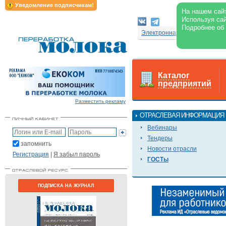
Уведомление подписчикам!
На нашем сайт
Используя сай
Подробнее об
Электронная версия журнал
Каталог
предприятий
Разместить рекламу
ОТРАСЛЕВАЯ ИНФОРМАЦИЯ
Вебинары
Тендеры
запомнить
Новости отрасли
Регистрация
|
Я забыл пароль
ГОСТы
ПОДПИСКА НА ЖУРНАЛ