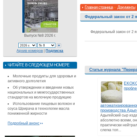
Главная страница
Документы
Федеральный закон от 2 я
Федеральный закон от 2 я
Выпуск №8 2026 г.
Архив номеров
|
Подписка
ЧИТАЙТЕ В СЛЕДУЮЩЕМ НОМЕРЕ
Статьи журнала "Перер
Молочные продукты для здоровья и
активного долголетия
EKOKO
Об утверждении и введении новых
пробле
национальных и межгосударственных
стандартов на молочную продукцию
Использование пищевых волокон и
автоматизированно
соуса Шрирача в технологии масла
производства Адыг
пониженной жирности
Адыгейский сыр изд
абсолютно всеми, о
Подробный анонс
практически нейтрал
слегка топ...