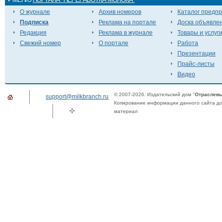
О журнале
Архив номеров
Каталог предп
Подписка
Реклама на портале
Доска объявле
Редакция
Реклама в журнале
Товары и услуг
Свежий номер
О портале
Работа
Презентации
Прайс-листы
Видео
© 2007-2026. Издательский дом "
Отраслевы
support@milkbranch.ru
Копирование информации данного сайта доп
материал