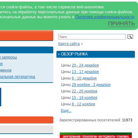
support@milkbranch.ru
ENG
ся cookie-файлы, в том числе сервисов веб-аналитики.
аетесь на обработку персональных данных при помощи cookie-файлов.
Архив номеров
Реклама на портале
Реклама в журнале
О портале
рсональных данных вы можете узнать в
Политике конфиденциальности
ПРИНЯТЬ
ПОИСК ПО ПОРТАЛУ
Презентации
Карта сайта
ОБЗОР РЫНКА
 запросы
ия
Цены
20 - 24 декабря
рминов
Цены
13 - 17 декабря
альная литература
Цены
6 - 10 декабря
Цены
29 ноября - 3 декабря
Цены
22 - 26 ноября
Цены
15 - 19 ноября
Цены
8 - 12 ноября
Еще...
Зарегистрированных посетителей:
11973