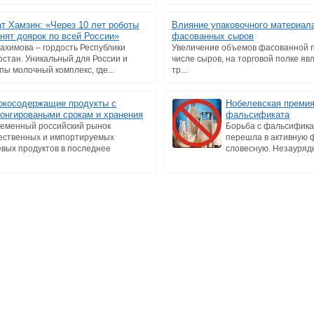
т Хамзин: «Через 10 лет роботы
Влияние упаковочного материала
нят доярок по всей России»
фасованных сыров
Рахимова – гордость Республики
Увеличение объемов фасованной п
рстан. Уникальный для России и
числе сыров, на торговой полке я
пы молочный комплекс, где...
тр...
косодержащие продукты с
Нобелевская премия
онгироваными срокам и хранения
фальсификата
еменный российский рынок
Борьба с фальсифика
ественных и импортируемых
перешла в активную ф
вых продуктов в последнее
словесную. Незаурядн