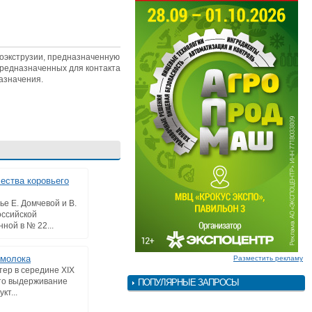
соэкструзии, предназначенную
предназначенных для контакта
азначения.
ества коровьего
ье Е. Домчевой и В.
ссийской
ной в № 22...
 молока
Разместить рекламу
тер в середине XIX
что выдерживание
ПОПУЛЯРНЫЕ ЗАПРОСЫ
кт...