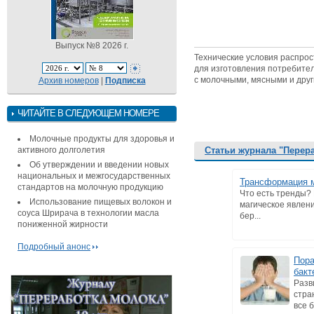
Выпуск №8 2026 г.
Технические условия распрос
для изготовления потребител
с молочными, мясными и дру
Архив номеров
|
Подписка
ЧИТАЙТЕ В СЛЕДУЮЩЕМ НОМЕРЕ
Молочные продукты для здоровья и
активного долголетия
Статьи журнала "Перер
Об утверждении и введении новых
национальных и межгосударственных
Трансформация м
стандартов на молочную продукцию
Что есть тренды? 
Использование пищевых волокон и
магическое явлени
соуса Шрирача в технологии масла
бер...
пониженной жирности
Подробный анонс
Пора
бакт
Разв
стра
все 