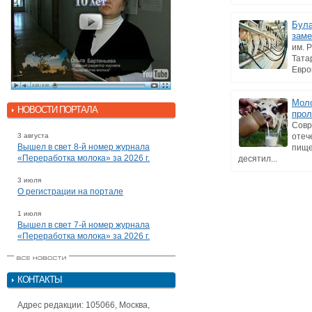
Була
заме
им. 
Тата
Евро
Моло
НОВОСТИ ПОРТАЛА
прол
Совр
3 августа
отеч
Вышел в свет 8-й номер журнала
пище
«Переработка молока» за 2026 г.
десятил...
3 июля
О регистрации на портале
1 июля
Вышел в свет 7-й номер журнала
«Переработка молока» за 2026 г.
КОНТАКТЫ
Адрес редакции: 105066, Москва,