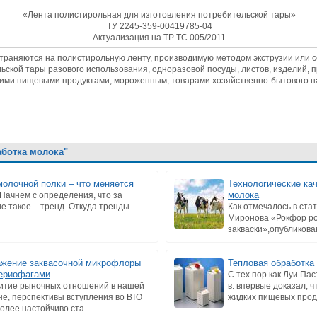
«Лента полистирольная для изготовления потребительской тары»
ТУ 2245-359-00419785-04
Актуализация на ТР ТС 005/2011
траняются на полистирольную ленту, производимую методом экструзии или 
ьской тары разового использования, одноразовой посуды, листов, изделий, 
гими пищевыми продуктами, мороженным, товарами хозяйственно-бытового н
аботка молока"
олочной полки – что меняется
Технологические кач
молока
Начнем с определения, что за
е такое – тренд. Откуда тренды
Как отмечалось в стат
Миронова «Рокфор ро
закваски»,опубликован
жение заквасочной микрофлоры
Тепловая обработка
ериофагами
С тех пор как Луи Пас
итие рыночных отношений в нашей
в. впервые доказал, 
не, перспективы вступления во ВТО
жидких пищевых проду
более настойчиво ста...