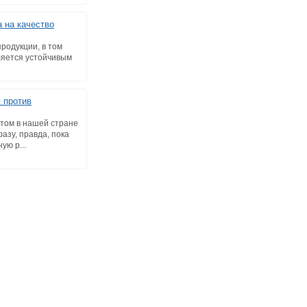
 на качество
родукции, в том
вляется устойчивым
 против
том в нашей стране
азу, правда, пока
ую р...