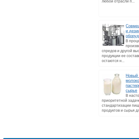
любой отрасли п...
Совме
и дези
оборуд
В проц
произв
спредов и другой в
продукции ее состав
остаются н...
Новый 
молоко
пастер
сырье
В наст
приоритетной задач
стандартизации пи
продуктов и сырья дл