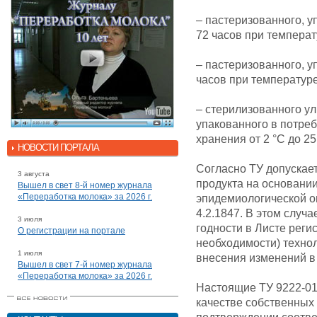
–​ пастеризованного, 
72 часов при температу
–​ пастеризованного, у
часов при температуре 
–​ стерилизованного у
упакованного в потреб
хранения от 2 °С до 25
НОВОСТИ ПОРТАЛА
Согласно ТУ допускае
3 августа
продукта на основани
Вышел в свет 8-й номер журнала
«Переработка молока» за 2026 г.
эпидемиологической оц
4.2.1847. В этом случ
3 июля
годности в Листе реги
О регистрации на портале
необходимости) технол
1 июля
внесения изменений в
Вышел в свет 7-й номер журнала
«Переработка молока» за 2026 г.
Настоящие ТУ 9222-01
качестве собственных