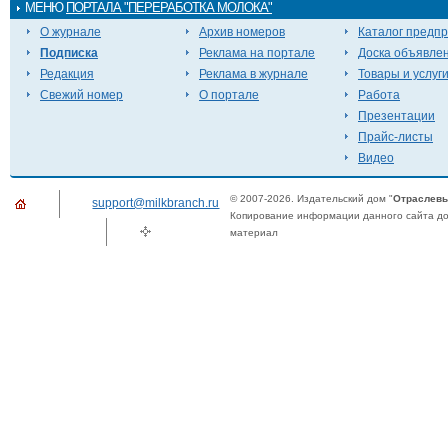
МЕНЮ
ПОРТАЛА "ПЕРЕРАБОТКА МОЛОКА"
О журнале
Архив номеров
Каталог предп
Подписка
Реклама на портале
Доска объявле
Редакция
Реклама в журнале
Товары и услуг
Свежий номер
О портале
Работа
Презентации
Прайс-листы
Видео
© 2007-2026. Издательский дом "
Отраслевы
support@milkbranch.ru
Копирование информации данного сайта доп
материал