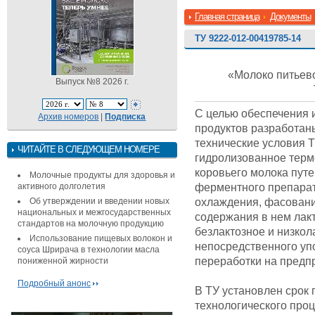
Главная страница
Документы
ТУ 9222-012-00419785-14
«Молоко питьев
Выпуск №8 2026 г.
С целью обеспечения
Архив номеров
|
Подписка
продуктов разработан
технические условия 
ЧИТАЙТЕ В СЛЕДУЮЩЕМ НОМЕРЕ
гидролизованное тер
коровьего молока пут
Молочные продукты для здоровья и
ферментного препарат
активного долголетия
охлаждения, фасовани
Об утверждении и введении новых
национальных и межгосударственных
содержания в нем лак
стандартов на молочную продукцию
безлактозное и низкол
Использование пищевых волокон и
непосредственного уп
соуса Шрирача в технологии масла
переработки на пред
пониженной жирности
Подробный анонс
В ТУ установлен срок 
технологического проц