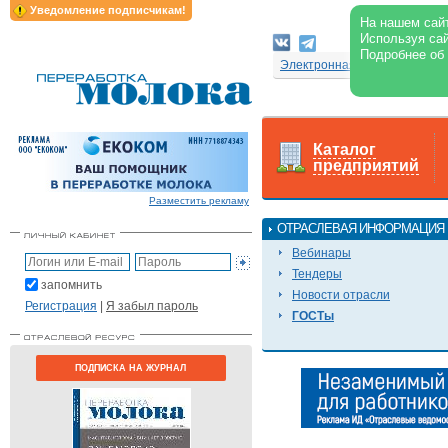
Уведомление подписчикам!
На нашем сайт
Используя сай
Подробнее об
Электронная версия журнал
Каталог
предприятий
Разместить рекламу
ОТРАСЛЕВАЯ ИНФОРМАЦИЯ
Вебинары
Тендеры
запомнить
Новости отрасли
Регистрация
|
Я забыл пароль
ГОСТы
ПОДПИСКА НА ЖУРНАЛ