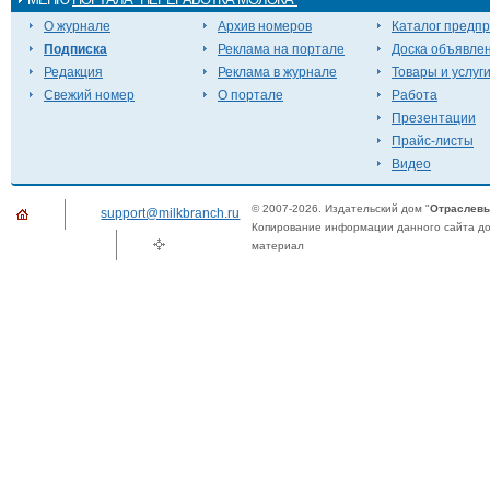
О журнале
Архив номеров
Каталог предп
Подписка
Реклама на портале
Доска объявле
Редакция
Реклама в журнале
Товары и услуг
Свежий номер
О портале
Работа
Презентации
Прайс-листы
Видео
© 2007-2026. Издательский дом "
Отраслевы
support@milkbranch.ru
Копирование информации данного сайта доп
материал