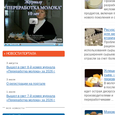
Произв
разраб
кислом
продуктов, включая 
нового поколения и с
Ресур
для ни
вторич
Пробл
рацион
использования сырь
НОВОСТИ ПОРТАЛА
расширения сырьев
отрасли за счет боле
3 августа
Вышел в свет 8-й номер журнала
Успеш
«Переработка молока» за 2026 г.
сыра 
произв
3 июля
В моло
О регистрации на портале
в посл
идет острая дискусс
1 июля
производителями и
Вышел в свет 7-й номер журнала
переработчиками ...
«Переработка молока» за 2026 г.
Мороже