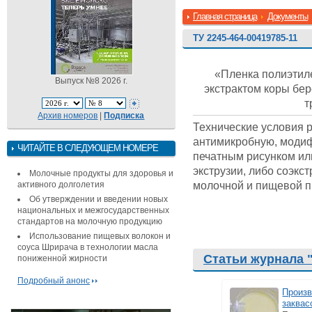
Главная страница
Документы
ТУ 2245-464-00419785-11
«Пленка полиэтил
Выпуск №8 2026 г.
экстрактом коры бе
т
Архив номеров
|
Подписка
Технические условия 
антимикробную, модиф
ЧИТАЙТЕ В СЛЕДУЮЩЕМ НОМЕРЕ
печатным рисунком ил
экструзии, либо соэкс
Молочные продукты для здоровья и
молочной и пищевой п
активного долголетия
Об утверждении и введении новых
национальных и межгосударственных
стандартов на молочную продукцию
Использование пищевых волокон и
соуса Шрирача в технологии масла
Статьи журнала 
пониженной жирности
Подробный анонс
Произв
заквас