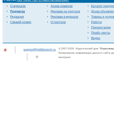
О журнале
Архив номеров
Каталог предп
Подписка
Реклама на портале
Доска объявле
Редакция
Реклама в журнале
Товары и услуг
Свежий номер
О портале
Работа
Презентации
Прайс-листы
Видео
© 2007-2026. Издательский дом "
Отраслевы
support@milkbranch.ru
Копирование информации данного сайта доп
материал