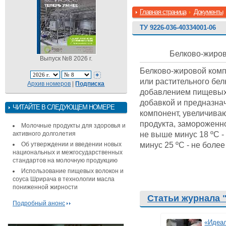
Главная страница
Документы
ТУ 9226-036-40334001-06
Белково-жиров
Выпуск №8 2026 г.
Белково-жировой комп
или растительного белк
Архив номеров
|
Подписка
добавлением пищевых 
добавкой и предназна
ЧИТАЙТЕ В СЛЕДУЮЩЕМ НОМЕРЕ
компонент, увеличиваю
продукта, замороженно
Молочные продукты для здоровья и
не выше минус 18 ºС -
активного долголетия
минус 25 ºС - не более
Об утверждении и введении новых
национальных и межгосударственных
стандартов на молочную продукцию
Использование пищевых волокон и
соуса Шрирача в технологии масла
пониженной жирности
Статьи журнала 
Подробный анонс
«Идеал