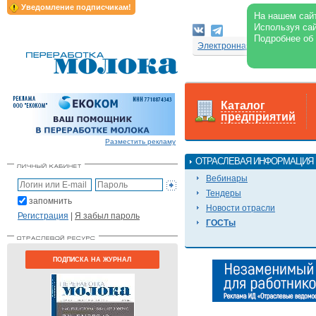
Уведомление подписчикам!
На нашем сайт
Используя сай
Подробнее об
Электронная версия журнал
Каталог
предприятий
Разместить рекламу
ОТРАСЛЕВАЯ ИНФОРМАЦИЯ
Вебинары
Тендеры
запомнить
Новости отрасли
Регистрация
|
Я забыл пароль
ГОСТы
ПОДПИСКА НА ЖУРНАЛ