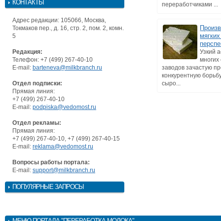
КОНТАКТЫ
переработчиками ...
Адрес редакции: 105066, Москва,
Произв
Токмаков пер., д. 16, стр. 2, пом. 2, комн.
мягких
5
перспе
Редакция:
Узкий 
Телефон: +7 (499) 267-40-10
многих
E-mail:
barteneva@milkbranch.ru
заводов зачастую п
конкурентную борьб
Отдел подписки:
сыро...
Прямая линия:
+7 (499) 267-40-10
E-mail:
podpiska@vedomost.ru
Отдел рекламы:
Прямая линия:
+7 (499) 267-40-10, +7 (499) 267-40-15
E-mail:
reklama@vedomost.ru
Вопросы работы портала:
E-mail:
support@milkbranch.ru
ПОПУЛЯРНЫЕ ЗАПРОСЫ
МЕНЮ
ПОРТАЛА "ПЕРЕРАБОТКА МОЛОКА"