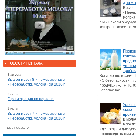
для «Г
В журн
«Перер
молока
г. мы начали обсужд
контроля качества мо
Произ
контро
предпр
НОВОСТИ ПОРТАЛА
услов
требов
3 августа
Вступление в силу Т
Вышел в свет 8-й номер журнала
«О безопасности п
«Переработка молока» за 2026 г.
продукции», ТР ТС 0
безопаснос...
3 июля
О регистрации на портале
Успеш
1 июля
сыра 
Вышел в свет 7-й номер журнала
произв
«Переработка молока» за 2026 г.
В моло
в посл
идет острая дискусс
производителями и