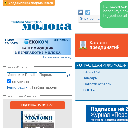
Уведомление подписчикам!
На нашем сайт
Используя сай
Подробнее об
Электронная версия журнал
Каталог
предприятий
Разместить рекламу
ОТРАСЛЕВАЯ ИНФОРМАЦИЯ
Вебинары
Тендеры
запомнить
Новости отрасли
Регистрация
|
Я забыл пароль
ГОСТы
ПОДПИСКА НА ЖУРНАЛ