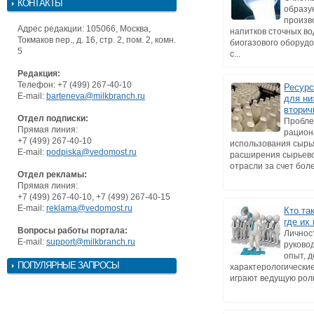
КОНТАКТЫ
образу
произв
Адрес редакции: 105066, Москва,
напитков сточных в
Токмаков пер., д. 16, стр. 2, пом. 2, комн.
биогазового оборуд
5
с...
Редакция:
Телефон: +7 (499) 267-40-10
Ресур
E-mail:
barteneva@milkbranch.ru
для ни
вторич
Отдел подписки:
Пробл
Прямая линия:
рацион
+7 (499) 267-40-10
использования сырь
E-mail:
podpiska@vedomost.ru
расширения сырьев
отрасли за счет боле
Отдел рекламы:
Прямая линия:
+7 (499) 267-40-10, +7 (499) 267-40-15
E-mail:
reklama@vedomost.ru
Кто та
где их
Вопросы работы портала:
Личнос
E-mail:
support@milkbranch.ru
руковод
опыт, 
ПОПУЛЯРНЫЕ ЗАПРОСЫ
характерологически
играют ведущую роль 