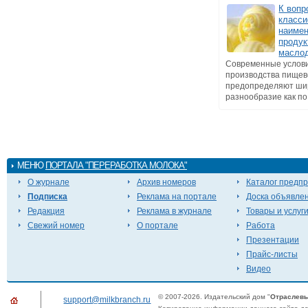
К вопр
класси
наиме
продук
масло
Современные услов
производства пищев
предопределяют ши
разнообразие как по 
МЕНЮ
ПОРТАЛА "ПЕРЕРАБОТКА МОЛОКА"
О журнале
Архив номеров
Каталог предп
Подписка
Реклама на портале
Доска объявле
Редакция
Реклама в журнале
Товары и услуг
Свежий номер
О портале
Работа
Презентации
Прайс-листы
Видео
© 2007-2026. Издательский дом "
Отраслевы
support@milkbranch.ru