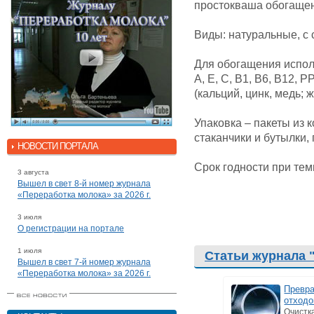
простокваша обогаще
Виды: натуральные, с 
Для обогащения исполь
А, Е, С, В1, В6, В12, 
(кальций, цинк, медь; ж
Упаковка – пакеты из
стаканчики и бутылки, 
НОВОСТИ ПОРТАЛА
Срок годности при темп
3 августа
Вышел в свет 8-й номер журнала
«Переработка молока» за 2026 г.
3 июля
О регистрации на портале
1 июля
Статьи журнала 
Вышел в свет 7-й номер журнала
«Переработка молока» за 2026 г.
Превр
отходо
Очистк