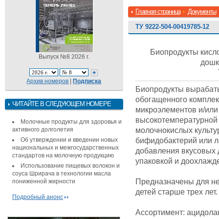
Главная страница
Документы
ТУ 9222-504-00419785-12
Биопродукты кисл
Выпуск №8 2026 г.
дошк
Архив номеров
|
Подписка
Биопродукты вырабаты
обогащенного комплек
ЧИТАЙТЕ В СЛЕДУЮЩЕМ НОМЕРЕ
микроэлементов и/или
высокотемпературной 
Молочные продукты для здоровья и
молочнокислых культу
активного долголетия
бифидобактерий или ла
Об утверждении и введении новых
национальных и межгосударственных
добавления вкусовых 
стандартов на молочную продукцию
упаковкой и доохлажд
Использование пищевых волокон и
соуса Шрирача в технологии масла
Предназначены для не
пониженной жирности
детей старше трех лет.
Подробный анонс
Ассортимент: ацидола