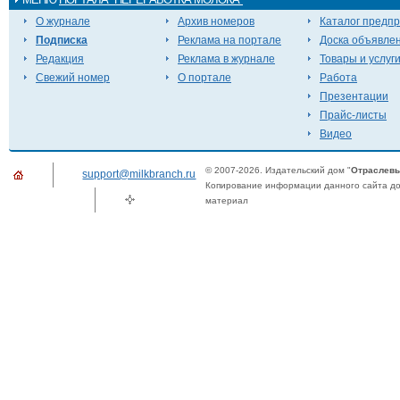
О журнале
Архив номеров
Каталог предп
Подписка
Реклама на портале
Доска объявле
Редакция
Реклама в журнале
Товары и услуг
Свежий номер
О портале
Работа
Презентации
Прайс-листы
Видео
© 2007-2026. Издательский дом "
Отраслевы
support@milkbranch.ru
Копирование информации данного сайта доп
материал