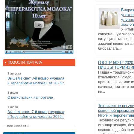
Биора
упаков
улучш
эколог
Учитыв
современную эколог
ситуацию в мире, ак
задачей является с
биоразлага...
НОВОСТИ ПОРТАЛА
ГОСТ Р 59212-202
ПИЦЦЫ ТЕРМИЗИ
Пицца – традицион
3 августа
итальянское блюдо,
Вышел в свет 8-й номер журнала
приготавливаемое из
«Переработка молока» за 2026 г.
начинки, при этом 
ин...
3 июля
О регистрации на портале
Техническое регул
1 июля
молочной промышл
Вышел в свет 7-й номер журнала
Итоги и перспектив
«Переработка молока» за 2026 г.
Техническое регули
стандартизация, без
являются драйверам