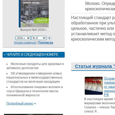
Молоко. Опред
криоскопическ
Настоящий стандарт р
обработанное при уль
цельное, частично ил
Выпуск №8 2026 г.
устанавливает метод 
криоскопическим мето
Архив номеров
|
Подписка
ЧИТАЙТЕ В СЛЕДУЮЩЕМ НОМЕРЕ
Молочные продукты для здоровья и
Статьи журнала 
активного долголетия
Об утверждении и введении новых
национальных и межгосударственных
Основ
стандартов на молочную продукцию
требов
от нац
Использование пищевых волокон и
законо
соуса Шрирача в технологии масла
РФ
пониженной жирности
В настоящее время 
маркировке молочно
Подробный анонс
странах – членах Т
союза: Р...