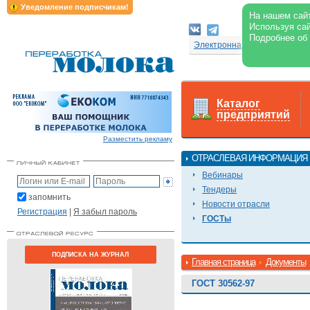
Уведомление подписчикам!
На нашем сайт
Используя сай
Подробнее об
Электронная версия журнал
Каталог
предприятий
Разместить рекламу
ОТРАСЛЕВАЯ ИНФОРМАЦИЯ
Вебинары
Тендеры
запомнить
Новости отрасли
Регистрация
|
Я забыл пароль
ГОСТы
ПОДПИСКА НА ЖУРНАЛ
Главная страница
Документы
ГОСТ 30562-97