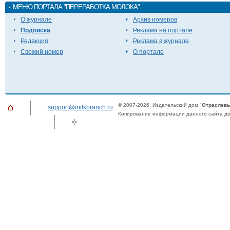
МЕНЮ
ПОРТАЛА "ПЕРЕРАБОТКА МОЛОКА"
О журнале
Архив номеров
Подписка
Реклама на портале
Редакция
Реклама в журнале
Свежий номер
О портале
© 2007-2026. Издательский дом "
Отраслевы
support@milkbranch.ru
Копирование информации данного сайта доп