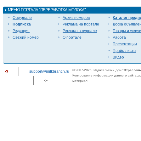
МЕНЮ
ПОРТАЛА "ПЕРЕРАБОТКА МОЛОКА"
О журнале
Архив номеров
Каталог предп
Подписка
Реклама на портале
Доска объявле
Редакция
Реклама в журнале
Товары и услуг
Свежий номер
О портале
Работа
Презентации
Прайс-листы
Видео
© 2007-2026. Издательский дом "
Отраслевы
support@milkbranch.ru
Копирование информации данного сайта доп
материал