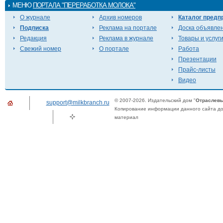
МЕНЮ
ПОРТАЛА "ПЕРЕРАБОТКА МОЛОКА"
О журнале
Архив номеров
Каталог предп
Подписка
Реклама на портале
Доска объявле
Редакция
Реклама в журнале
Товары и услуг
Свежий номер
О портале
Работа
Презентации
Прайс-листы
Видео
© 2007-2026. Издательский дом "
Отраслевы
support@milkbranch.ru
Копирование информации данного сайта доп
материал