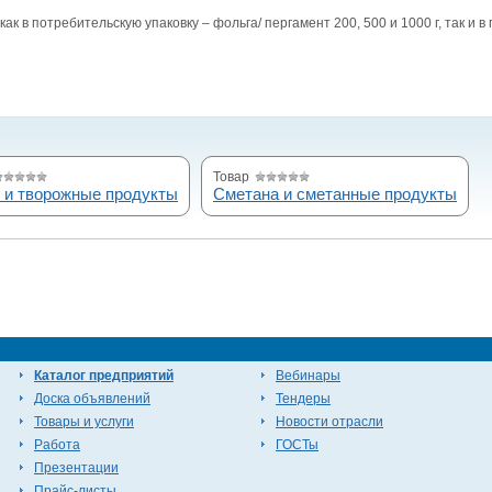
 в потребительскую упаковку – фольга/ пергамент 200, 500 и 1000 г, так и в г
Товар
г и творожные продукты
Сметана и сметанные продукты
Каталог предприятий
Вебинары
Доска объявлений
Тендеры
Товары и услуги
Новости отрасли
Работа
ГОСТы
Презентации
Прайс-листы