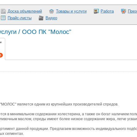
Доска объявлений
Товары и услуги
Работа
През
Прайс-листы
Видео
услуги / ООО ПК "Молос"
и
3
"МОЛОС" является одним из крупнейших производителей спредов.
ется в минимальном содержании холестерина, а также он богат наличием по
сливочным маслом, спреды имеют более низкое содержание жира, легче усва
тимент данной продукции. Предлагаем возможность индивидуального подбора
ых сегментах.