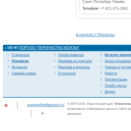
Санкт-Петербург. Ржевка.
Телефон:
+7-921-371-2661
В НАЧАЛО СТРАНИЦЫ
МЕНЮ
ПОРТАЛА "ПЕРЕРАБОТКА МОЛОКА"
О журнале
Архив номеров
Каталог предп
Подписка
Реклама на портале
Доска объявле
Редакция
Реклама в журнале
Товары и услуг
Свежий номер
О портале
Работа
Презентации
Прайс-листы
Видео
© 2007-2026. Издательский дом "
Отраслевы
support@milkbranch.ru
Копирование информации данного сайта доп
материал