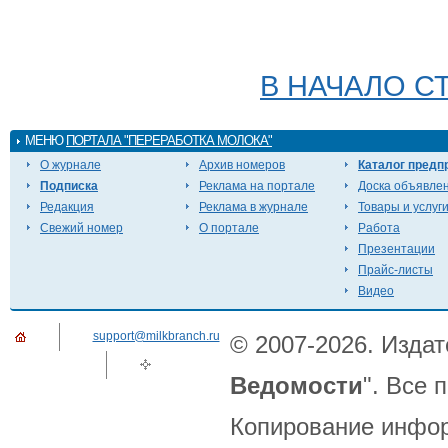
В НАЧАЛО С
МЕНЮ
ПОРТАЛА "ПЕРЕРАБОТКА МОЛОКА"
О журнале
Архив номеров
Каталог предп
Подписка
Реклама на портале
Доска объявле
Редакция
Реклама в журнале
Товары и услуг
Свежий номер
О портале
Работа
Презентации
Прайс-листы
Видео
support@milkbranch.ru
© 2007-2026. Издат
Ведомости
". Все
Копирование инфор