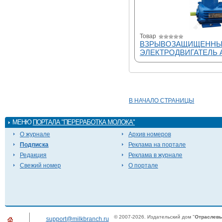
Товар
ВЗРЫВОЗАЩИЩЕНН
ЭЛЕКТРОДВИГАТЕЛЬ
В НАЧАЛО СТРАНИЦЫ
МЕНЮ
ПОРТАЛА "ПЕРЕРАБОТКА МОЛОКА"
О журнале
Архив номеров
Подписка
Реклама на портале
Редакция
Реклама в журнале
Свежий номер
О портале
© 2007-2026. Издательский дом "
Отраслевы
support@milkbranch.ru