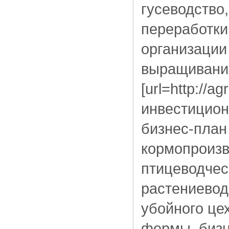
гусеводство
переработки
организации
выращивания
[url=http://a
инвестицион
бизнес-план
кормопроизв
птицеводчес
растениевод
убойного це
фермы, бизн