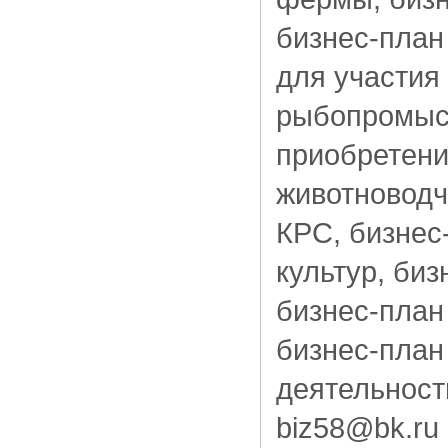
бизнес-план
для участия
рыбопромысл
приобретени
животноводч
КРС, бизнес
культур, би
бизнес-план
бизнес-план
деятельност
biz58@bk.ru