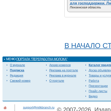
для господдержки. Л
Пензенская область
В НАЧАЛО С
МЕНЮ
ПОРТАЛА "ПЕРЕРАБОТКА МОЛОКА"
О журнале
Архив номеров
Каталог предп
Подписка
Реклама на портале
Доска объявле
Редакция
Реклама в журнале
Товары и услуг
Свежий номер
О портале
Работа
Презентации
Прайс-листы
Видео
support@milkbranch.ru
© 2007-2026. Издат