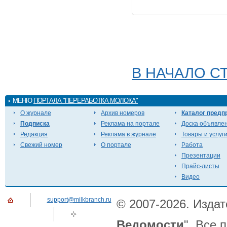
В НАЧАЛО С
МЕНЮ
ПОРТАЛА "ПЕРЕРАБОТКА МОЛОКА"
О журнале
Архив номеров
Каталог предп
Подписка
Реклама на портале
Доска объявле
Редакция
Реклама в журнале
Товары и услуг
Свежий номер
О портале
Работа
Презентации
Прайс-листы
Видео
support@milkbranch.ru
© 2007-2026. Издат
Ведомости
". Все