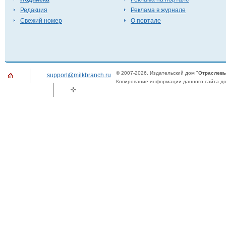
Редакция
Реклама в журнале
Свежий номер
О портале
© 2007-2026. Издательский дом "
Отраслевы
support@milkbranch.ru
Копирование информации данного сайта доп