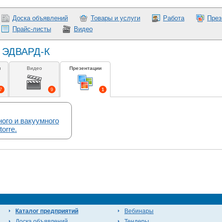
Доска объявлений
Товары и услуги
Работа
През
Прайс-листы
Видео
О ЭДВАРД-К
и
Видео
Презентации
7
9
1
ого и вакуумного
orre.
Каталог предприятий
Вебинары
Доска объявлений
Тендеры