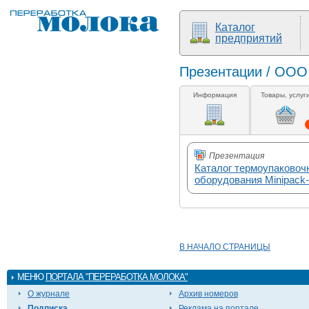
Каталог
предприятий
Презентации / ОО
Информация
Товары, услуг
Презентация
Каталог термоупаковочн
оборудования Мinipack-t
В НАЧАЛО СТРАНИЦЫ
МЕНЮ
ПОРТАЛА "ПЕРЕРАБОТКА МОЛОКА"
О журнале
Архив номеров
Подписка
Реклама на портале