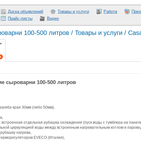
Доска объявлений
Товары и услуги
Работа
През
Прайс-листы
Видео
оварни 100-500 литров / Товары и услуги / Cas
и
4
е сыроварни 100-500 литров
загиба края 30мм (либо 50мм),
а,
 встроенная отдельная рубашка охлаждения (пуск воды с тумблера на панели
ельной циркуляцией воды между встроенным нагревательным котлом и парово
 рубашку нагрева,
терморегулятором EVECO (Италия),