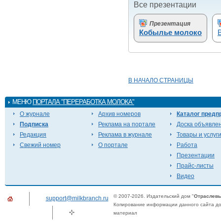
Все презентации
Презентация
Кобылье молоко
В НАЧАЛО СТРАНИЦЫ
МЕНЮ
ПОРТАЛА "ПЕРЕРАБОТКА МОЛОКА"
О журнале
Архив номеров
Каталог предп
Подписка
Реклама на портале
Доска объявле
Редакция
Реклама в журнале
Товары и услуг
Свежий номер
О портале
Работа
Презентации
Прайс-листы
Видео
© 2007-2026. Издательский дом "
Отраслевы
support@milkbranch.ru
Копирование информации данного сайта доп
материал