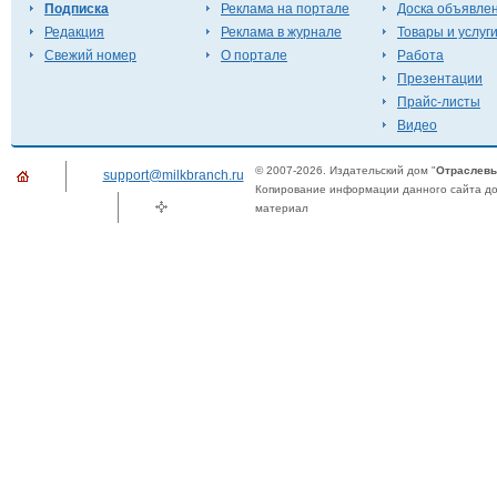
Подписка
Реклама на портале
Доска объявле
Редакция
Реклама в журнале
Товары и услуг
Свежий номер
О портале
Работа
Презентации
Прайс-листы
Видео
© 2007-2026. Издательский дом "
Отраслевы
support@milkbranch.ru
Копирование информации данного сайта доп
материал