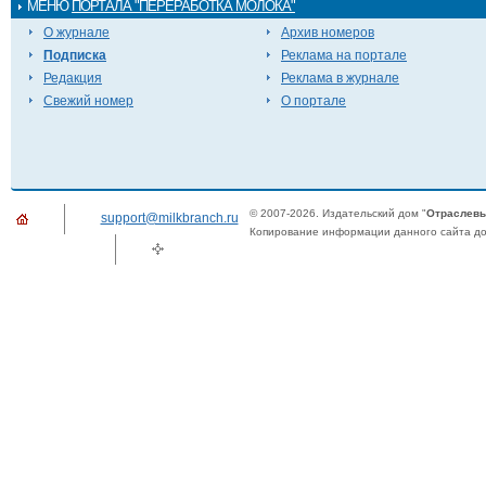
МЕНЮ
ПОРТАЛА "ПЕРЕРАБОТКА МОЛОКА"
О журнале
Архив номеров
Подписка
Реклама на портале
Редакция
Реклама в журнале
Свежий номер
О портале
© 2007-2026. Издательский дом "
Отраслевы
support@milkbranch.ru
Копирование информации данного сайта доп