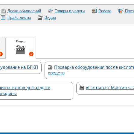
Доска объявлений
Товары и услуги
Работа
През
Прайс-листы
Видео
и
Видео
1
5
рудование на БГКП
Проверка оборудования после кисло
средств
ии остатков дезсредств,
«Петритест Маститест»
анидины