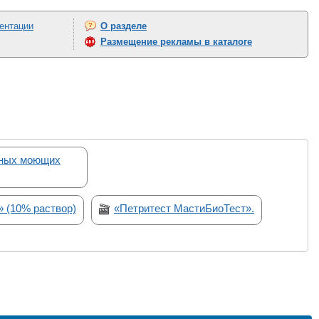
ентации
О разделе
Размещение рекламы в каталоге
тных моющих
 (10% раствор)
«Петритест МастиБиоТест».