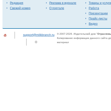
Редакция
Реклама в журнале
Товары и услуг
Свежий номер
О портале
Работа
Презентации
Прайс-листы
Видео
© 2007-2026. Издательский дом "
Отраслевы
support@milkbranch.ru
Копирование информации данного сайта доп
материал