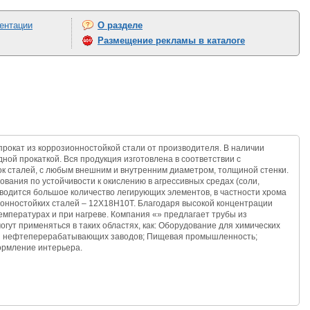
ентации
О разделе
Размещение рекламы в каталоге
рокат из коррозионностойкой стали от производителя. В наличии
ной прокаткой. Вся продукция изготовлена в соответствии с
к сталей, с любым внешним и внутренним диаметром, толщиной стенки.
ния по устойчивости к окислению в агрессивных средах (соли,
вводится большое количество легирующих элементов, в частности хрома
ионностойких сталей – 12Х18Н10Т. Благодаря высокой концентрации
емпературах и при нагреве. Компания «» предлагает трубы из
гут применяться в таких областях, как: Оборудование для химических
ля нефтеперерабатывающих заводов; Пищевая промышленность;
ормление интерьера.