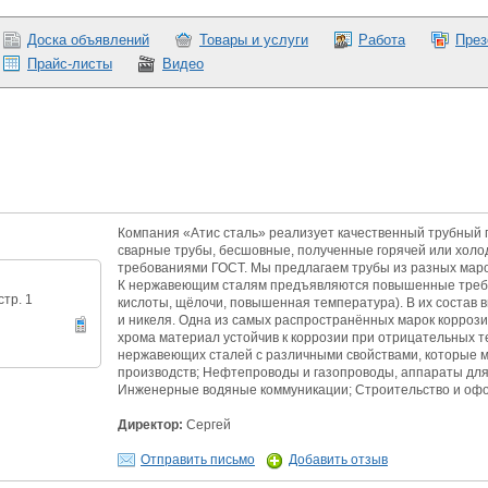
Доска объявлений
Товары и услуги
Работа
През
Прайс-листы
Видео
Компания «Атис сталь» реализует качественный трубный п
сварные трубы, бесшовные, полученные горячей или холод
требованиями ГОСТ. Мы предлагаем трубы из разных маро
К нержавеющим сталям предъявляются повышенные требова
стр. 1
кислоты, щёлочи, повышенная температура). В их состав 
и никеля. Одна из самых распространённых марок корроз
хрома материал устойчив к коррозии при отрицательных т
нержавеющих сталей с различными свойствами, которые мо
производств; Нефтепроводы и газопроводы, аппараты д
Инженерные водяные коммуникации; Строительство и оф
Директор:
Сергей
Отправить письмо
Добавить отзыв