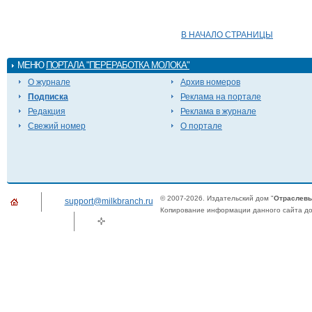
В НАЧАЛО СТРАНИЦЫ
МЕНЮ
ПОРТАЛА "ПЕРЕРАБОТКА МОЛОКА"
О журнале
Архив номеров
Подписка
Реклама на портале
Редакция
Реклама в журнале
Свежий номер
О портале
© 2007-2026. Издательский дом "
Отраслевы
support@milkbranch.ru
Копирование информации данного сайта доп