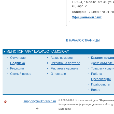
117624, г. Москва, а/я 36, ул.
49, корп. 2
Телефон:
+7 (499) 270-01-28
Официальный сайт
В НАЧАЛО СТРАНИЦЫ
МЕНЮ
ПОРТАЛА "ПЕРЕРАБОТКА МОЛОКА"
О журнале
Архив номеров
Каталог предп
Подписка
Реклама на портале
Доска объявле
Редакция
Реклама в журнале
Товары и услуг
Свежий номер
О портале
Работа
Презентации
Прайс-листы
Видео
© 2007-2026. Издательский дом "
Отраслевы
support@milkbranch.ru
Копирование информации данного сайта доп
материал