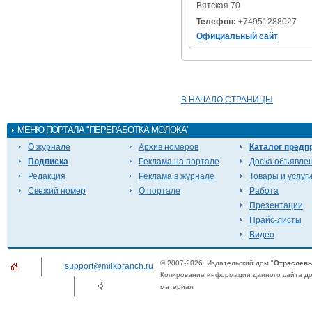
Вятская 70
Телефон:
+74951288027
Официальный сайт
В НАЧАЛО СТРАНИЦЫ
МЕНЮ
ПОРТАЛА "ПЕРЕРАБОТКА МОЛОКА"
О журнале
Архив номеров
Каталог предп
Подписка
Реклама на портале
Доска объявле
Редакция
Реклама в журнале
Товары и услуг
Свежий номер
О портале
Работа
Презентации
Прайс-листы
Видео
© 2007-2026. Издательский дом "
Отраслевы
support@milkbranch.ru
Копирование информации данного сайта доп
материал