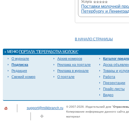
Услуга
Поставки молочной про
Петербургу и Ленинград
В НАЧАЛО СТРАНИЦЫ
МЕНЮ
ПОРТАЛА "ПЕРЕРАБОТКА МОЛОКА"
О журнале
Архив номеров
Каталог предп
Подписка
Реклама на портале
Доска объявле
Редакция
Реклама в журнале
Товары и услуг
Свежий номер
О портале
Работа
Презентации
Прайс-листы
Видео
© 2007-2026. Издательский дом "
Отраслевы
support@milkbranch.ru
Копирование информации данного сайта доп
материал