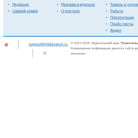
Редакция
Реклама в журнале
Товары и услуг
Свежий номер
О портале
Работа
Презентации
Прайс-листы
Видео
© 2007-2026. Издательский дом "
Отраслевы
support@milkbranch.ru
Копирование информации данного сайта доп
материал