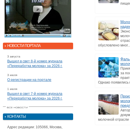
пищев
Моло
наде
Эконо
молоч
отрас
обусловлено мног..
НОВОСТИ ПОРТАЛА
3 августа
Фаль
Вышел в свет 8-й номер журнала
моло
«Переработка молока» за 2026 г.
Прие
за по
3 июля
практ
О регистрации на портале
Однако появились н
1 июля
Вышел в свет 7-й номер журнала
Прои
«Переработка молока» за 2026 г.
моло
пред
Автор
докум
КОНТАКТЫ
молочной отрасли 
Адрес редакции: 105066, Москва,