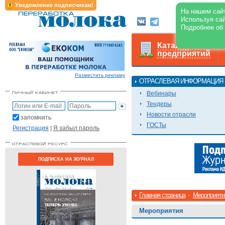
Уведомление подписчикам!
На нашем сайт
Используя сай
О журнале
Подробнее об
Каталог
предприятий
Разместить рекламу
ОТРАСЛЕВАЯ ИНФОРМАЦИЯ
Вебинары
Тендеры
Новости отрасли
запомнить
ГОСТы
Регистрация
|
Я забыл пароль
ПОДПИСКА НА ЖУРНАЛ
Главная страница
Мероприяти
Мероприятия