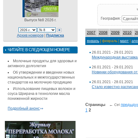
География:
Сделайт
Выпуск №8 2026 г.
2007
2008
2009
2010
2
Архив номеров
|
Подписка
январь
| февраль |
март
|
апр
ЧИТАЙТЕ В СЛЕДУЮЩЕМ НОМЕРЕ
26.01.2021 - 29.01.2021
Международная выставка 
Молочные продукты для здоровья и
активного долголетия
26.01.2021 - 29.01.2021
Новинки оборудования от
Об утверждении и введении новых
национальных и межгосударственных
26.01.2021 - 28.01.2021
стандартов на молочную продукцию
Стало известно расписан
Использование пищевых волокон и
соуса Шрирача в технологии масла
пониженной жирности
Страницы
←
предыду
Ctrl
Подробный анонс
1
2