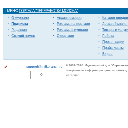
МЕНЮ
ПОРТАЛА "ПЕРЕРАБОТКА МОЛОКА"
О журнале
Архив номеров
Каталог предп
Подписка
Реклама на портале
Доска объявле
Редакция
Реклама в журнале
Товары и услуг
Свежий номер
О портале
Работа
Презентации
Прайс-листы
Видео
© 2007-2026. Издательский дом "
Отраслевы
support@milkbranch.ru
Копирование информации данного сайта доп
материал