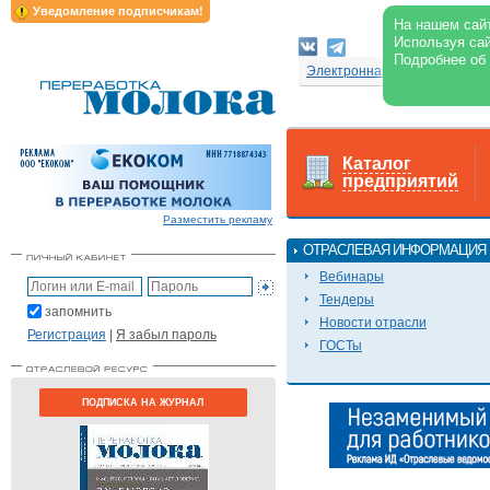
Уведомление подписчикам!
На нашем сайт
Используя сай
Подробнее об
Электронная версия журнал
Каталог
предприятий
Разместить рекламу
ОТРАСЛЕВАЯ ИНФОРМАЦИЯ
Вебинары
Тендеры
запомнить
Новости отрасли
Регистрация
|
Я забыл пароль
ГОСТы
ПОДПИСКА НА ЖУРНАЛ