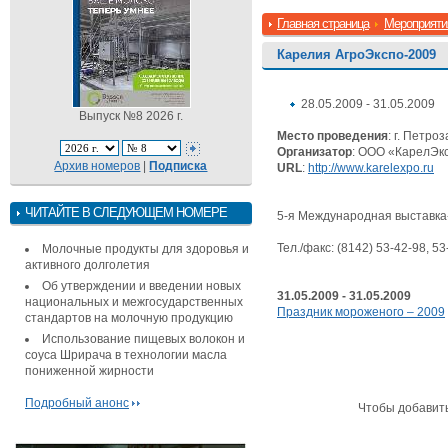
Главная страница
Мероприяти
Карелия АгроЭкспо-2009
28.05.2009 - 31.05.2009
Выпуск №8 2026 г.
Место проведения
: г. Петро
Организатор
: ООО «КарелЭк
Архив номеров
|
Подписка
URL
:
http://www.karelexpo.ru
ЧИТАЙТЕ В СЛЕДУЮЩЕМ НОМЕРЕ
5-я Международная выставк
Тел./факс: (8142) 53-42-98, 53
Молочные продукты для здоровья и
активного долголетия
Об утверждении и введении новых
31.05.2009 - 31.05.2009
национальных и межгосударственных
Праздник мороженого – 2009
стандартов на молочную продукцию
Использование пищевых волокон и
соуса Шрирача в технологии масла
пониженной жирности
Подробный анонс
Чтобы добавит