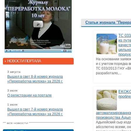
Статьи журнала "Перер
ТС 033
из пут
качест
цельн
продук
На основании заяво
НОВОСТИ ПОРТАЛА
и с учетом порядка 
ТС 033/2013 ГНУ «
3 августа
разработало,...
Вышел в свет 8-й номер журнала
«Переработка молока» за 2026 г.
3 июля
EKOKO
О регистрации на портале
пробле
1 июля
Вышел в свет 7-й номер журнала
автоматизированно
«Переработка молока» за 2026 г.
производства Адыг
Адыгейский сыр изд
абсолютно всеми, о