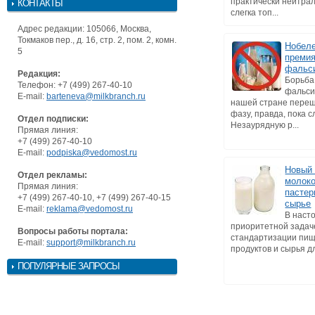
практически нейтрал
КОНТАКТЫ
слегка топ...
Адрес редакции: 105066, Москва,
Токмаков пер., д. 16, стр. 2, пом. 2, комн.
Нобел
5
премия
фальс
Редакция:
Борьба
Телефон: +7 (499) 267-40-10
фальси
E-mail:
barteneva@milkbranch.ru
нашей стране переш
фазу, правда, пока 
Отдел подписки:
Незаурядную р...
Прямая линия:
+7 (499) 267-40-10
E-mail:
podpiska@vedomost.ru
Новый 
Отдел рекламы:
молоко
Прямая линия:
пастер
+7 (499) 267-40-10, +7 (499) 267-40-15
сырье
E-mail:
reklama@vedomost.ru
В наст
приоритетной задач
Вопросы работы портала:
стандартизации пи
E-mail:
support@milkbranch.ru
продуктов и сырья дл
ПОПУЛЯРНЫЕ ЗАПРОСЫ