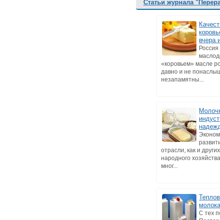
Статьи журнала "Перер
Качест
коровь
вчера 
Россия
маслод
«коровьем» масле р
давно и не понаслы
незапамятны...
Молоч
индуст
надеж
Эконом
развит
отрасли, как и други
народного хозяйства
мног...
Теплов
молок
С тех п