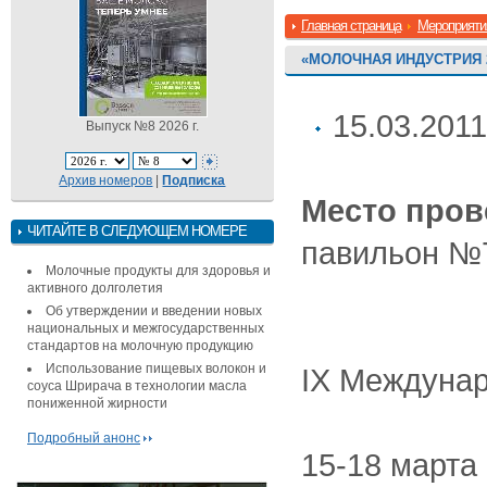
Главная страница
Мероприяти
«МОЛОЧНАЯ ИНДУСТРИЯ 
15.03.2011
Выпуск №8 2026 г.
Архив номеров
|
Подписка
Место пров
ЧИТАЙТЕ В СЛЕДУЮЩЕМ НОМЕРЕ
павильон №
Молочные продукты для здоровья и
активного долголетия
Об утверждении и введении новых
национальных и межгосударственных
стандартов на молочную продукцию
Использование пищевых волокон и
IX Междунар
соуса Шрирача в технологии масла
пониженной жирности
Подробный анонс
15-18 марта