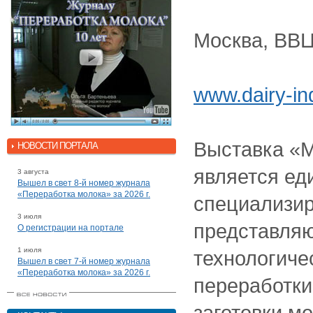
Москва, ВВЦ
www.dairy-ind
Выставка «
НОВОСТИ ПОРТАЛА
является ед
3 августа
Вышел в свет 8-й номер журнала
«Переработка молока» за 2026 г.
специализи
3 июля
представля
О регистрации на портале
1 июля
технологиче
Вышел в свет 7-й номер журнала
«Переработка молока» за 2026 г.
переработки
заготовки м