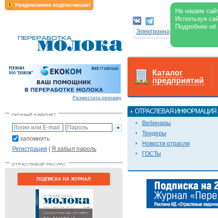
Уведомление подписчикам!
На нашем сайт
Используя сай
Подробнее об
Электронная версия журнал
Каталог
предприятий
Разместить рекламу
ОТРАСЛЕВАЯ ИНФОРМАЦИЯ
Вебинары
Тендеры
запомнить
Новости отрасли
Регистрация
|
Я забыл пароль
ГОСТы
ПОДПИСКА НА ЖУРНАЛ