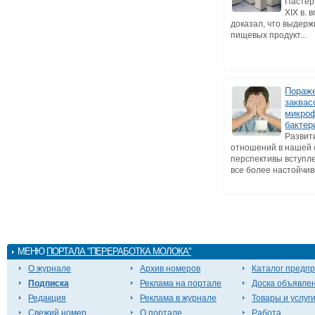
Пастер
XIX в. 
доказал, что выдер
пищевых продукт...
Пораж
заквас
микро
бакте
Развит
отношений в нашей 
перспективы вступл
все более настойчиво
МЕНЮ
ПОРТАЛА "ПЕРЕРАБОТКА МОЛОКА"
О журнале
Архив номеров
Каталог предп
Подписка
Реклама на портале
Доска объявле
Редакция
Реклама в журнале
Товары и услуг
Свежий номер
О портале
Работа