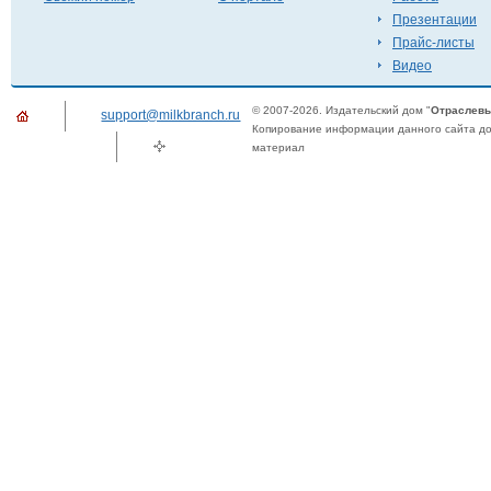
Презентации
Прайс-листы
Видео
© 2007-2026. Издательский дом "
Отраслевы
support@milkbranch.ru
Копирование информации данного сайта доп
материал