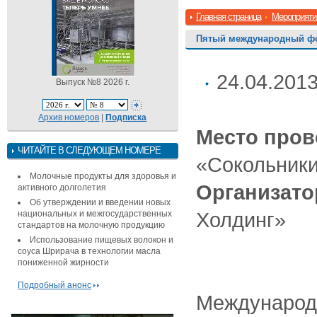
Главная страница
Мероприяти
Пятый международный фо
24.04.201
Выпуск №8 2026 г.
Архив номеров
|
Подписка
Место пров
ЧИТАЙТЕ В СЛЕДУЮЩЕМ НОМЕРЕ
«Сокольник
Молочные продукты для здоровья и
Организато
активного долголетия
Об утверждении и введении новых
Холдинг»
национальных и межгосударственных
стандартов на молочную продукцию
Использование пищевых волокон и
соуса Шрирача в технологии масла
пониженной жирности
Подробный анонс
Международ