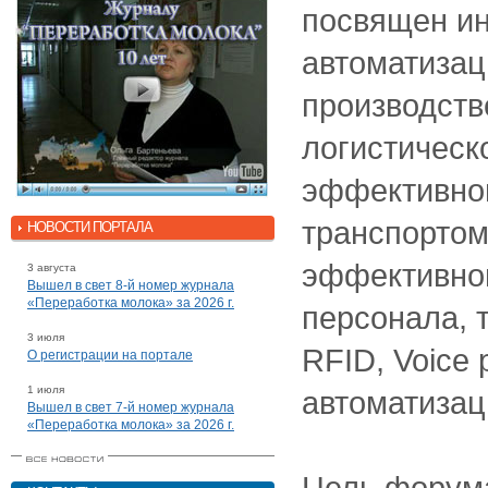
посвящен и
автоматизац
производств
логистическ
эффективно
транспортом
НОВОСТИ ПОРТАЛА
эффективно
3 августа
Вышел в свет 8-й номер журнала
«Переработка молока» за 2026 г.
персонала, 
3 июля
RFID, Voice 
О регистрации на портале
1 июля
автоматизац
Вышел в свет 7-й номер журнала
«Переработка молока» за 2026 г.
Цель форума