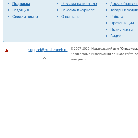
Подписка
Реклама на портале
Доска объявле
Редакция
Реклама в журнале
Товары и услуг
Свежий номер
О портале
Работа
Презентации
Прайс-листы
Видео
© 2007-2026. Издательский дом "
Отраслевы
support@milkbranch.ru
Копирование информации данного сайта доп
материал