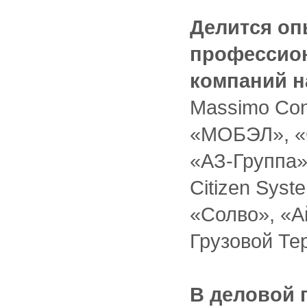
Делится оп
профессио
компаний н
Massimo Cons
«МОБЭЛ», «С
«АЗ-Группа»,
Citizen Syst
«Солво», «А
Грузовой Те
В деловой 