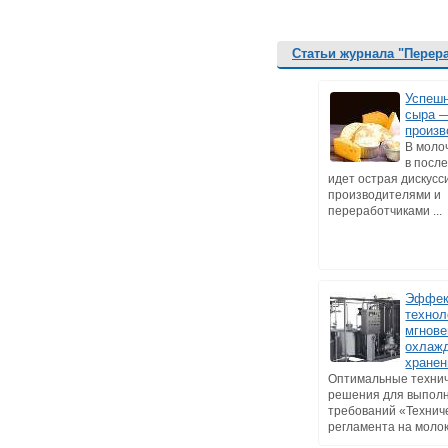
Статьи журнала "Перер
Успеш
сыра 
произв
В моло
в посл
идет острая дискусс
производителями и
переработчиками ...
Эффек
технол
мгнове
охлажд
хранен
Оптимальные техни
решения для выпол
требований «Технич
регламента на молоко