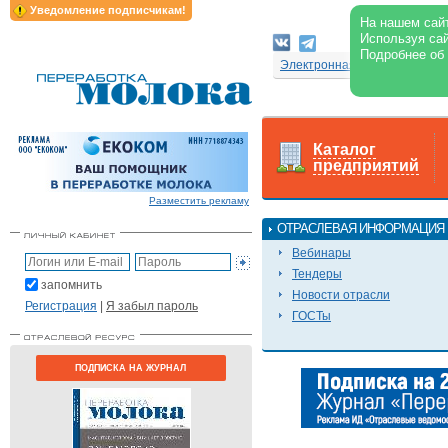
Уведомление подписчикам!
На нашем сайт
Используя сай
Подробнее об
Электронная версия журнал
Каталог
предприятий
Разместить рекламу
ОТРАСЛЕВАЯ ИНФОРМАЦИЯ
Вебинары
Тендеры
запомнить
Новости отрасли
Регистрация
|
Я забыл пароль
ГОСТы
ПОДПИСКА НА ЖУРНАЛ