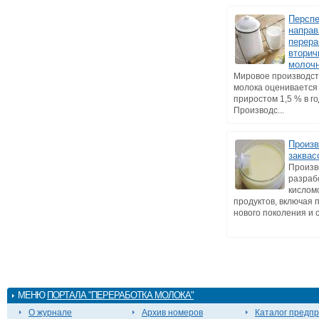
Персп
напра
перера
втори
молоч
Мировое производст
молока оценивается 
приростом 1,5 % в го
Производс...
Произв
заквас
Произв
разраб
кислом
продуктов, включая 
нового поколения и с
МЕНЮ
ПОРТАЛА "ПЕРЕРАБОТКА МОЛОКА"
О журнале
Архив номеров
Каталог предп