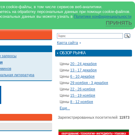
support@milkbranch.ru
ENG
ся cookie-файлы, в том числе сервисов веб-аналитики.
аетесь на обработку персональных данных при помощи cookie-файлов.
Архив номеров
Реклама на портале
Реклама в журнале
О портале
рсональных данных вы можете узнать в
Политике конфиденциальности
ПРИНЯТЬ
ПОИСК ПО ПОРТАЛУ
Презентации
Карта сайта
ОБЗОР РЫНКА
 запросы
ия
Цены
20 - 24 декабря
рминов
Цены
13 - 17 декабря
альная литература
Цены
6 - 10 декабря
Цены
29 ноября - 3 декабря
Цены
22 - 26 ноября
Цены
15 - 19 ноября
Цены
8 - 12 ноября
Еще...
Зарегистрированных посетителей:
11973