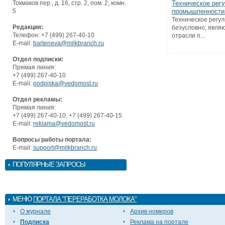
Токмаков пер., д. 16, стр. 2, пом. 2, комн.
Техническое рег
5
промышленности.
Техническое регу
Редакция:
безусловно, явля
Телефон: +7 (499) 267-40-10
отрасли п...
E-mail:
barteneva@milkbranch.ru
Отдел подписки:
Прямая линия:
+7 (499) 267-40-10
E-mail:
podpiska@vedomost.ru
Отдел рекламы:
Прямая линия:
+7 (499) 267-40-10, +7 (499) 267-40-15
E-mail:
reklama@vedomost.ru
Вопросы работы портала:
E-mail:
support@milkbranch.ru
ПОПУЛЯРНЫЕ ЗАПРОСЫ
МЕНЮ
ПОРТАЛА "ПЕРЕРАБОТКА МОЛОКА"
О журнале
Архив номеров
Подписка
Реклама на портале