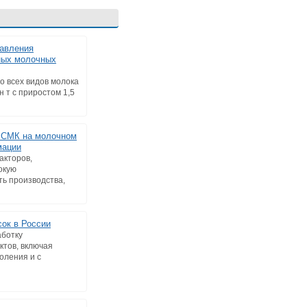
авления
ных молочных
о всех видов молока
н т c приростом 1,5
 СМК на молочном
мации
акторов,
окую
ть производства,
сок в России
аботку
ктов, включая
оления и с