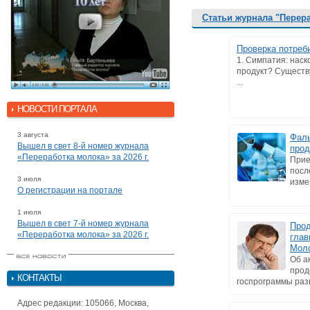
Статьи журнала "Перер
Проверка потреб
1. Симпатия: нас
продукт? Существ
...
НОВОСТИ ПОРТАЛА
3 августа
Фаль
Вышел в свет 8-й номер журнала
прод
«Переработка молока» за 2026 г.
Прие
посл
3 июля
изме
О регистрации на портале
1 июля
Вышел в свет 7-й номер журнала
Прод
«Переработка молока» за 2026 г.
глав
Моло
Об а
прод
КОНТАКТЫ
госпрограммы разв
Адрес редакции: 105066, Москва,