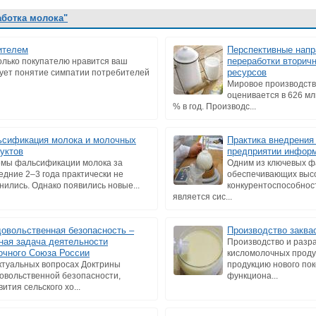
аботка молока"
ителем
Перспективные напр
переработки вторич
колько покупателю нравится ваш
ресурсов
ует понятие симпатии потребителей
Мировое производств
оценивается в 626 мл
% в год. Производс...
сификация молока и молочных
Практика внедрения
уктов
предприятии инфор
мы фальсификации молока за
Одним из ключевых ф
едние 2–3 года практически не
обеспечивающих выс
нились. Однако появились новые...
конкурентоспособнос
является сис...
овольственная безопасность –
Производство заква
ная задача деятельности
Производство и разр
чного Союза России
кисломолочных проду
ктуальных вопросах Доктрины
продукцию нового пок
овольственной безопасности,
функциона...
ития сельского хо...