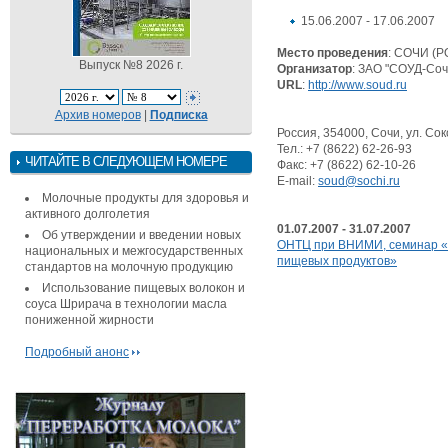
15.06.2007 - 17.06.2007
Место проведения
: СОЧИ (
Выпуск №8 2026 г.
Организатор
: ЗАО "СОУД-Соч
URL
:
http://www.soud.ru
Архив номеров
|
Подписка
Россия, 354000, Сочи, ул. Сок
Тел.: +7 (8622) 62-26-93
ЧИТАЙТЕ В СЛЕДУЮЩЕМ НОМЕРЕ
Факс: +7 (8622) 62-10-26
E-mail:
soud@sochi.ru
Молочные продукты для здоровья и
активного долголетия
01.07.2007 - 31.07.2007
Об утверждении и введении новых
ОНТЦ при ВНИМИ, семинар «
национальных и межгосударственных
пищевых продуктов»
стандартов на молочную продукцию
Использование пищевых волокон и
соуса Шрирача в технологии масла
пониженной жирности
Подробный анонс