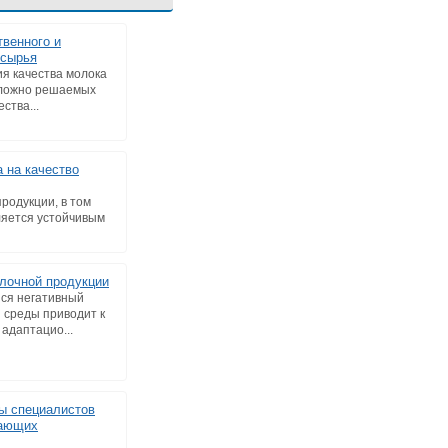
твенного и
-сырья
я качества молока
сложно решаемых
ства...
 на качество
родукции, в том
вляется устойчивым
лочной продукции
ся негативный
 среды приводит к
адаптацио...
ы специалистов
вающих