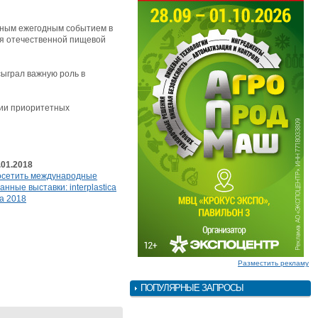
тным ежегодным событием в
тия отечественной пищевой
сыграл важную роль в
ции приоритетных
.01.2018
осетить международные
нные выставки: interplastica
a 2018
Разместить рекламу
ПОПУЛЯРНЫЕ ЗАПРОСЫ