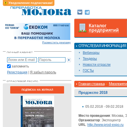
Уведомление подписчикам!
Каталог
предприятий
Разместить рекламу
ОТРАСЛЕВАЯ ИНФОРМАЦИЯ
Вебинары
Тендеры
Новости отрасли
запомнить
ГОСТы
Регистрация
|
Я забыл пароль
Главная страница
Мероприяти
ПОДПИСКА НА ЖУРНАЛ
Продэкспо 2018
05.02.2018 - 09.02.2018
Место проведения
: Москва,
Организатор
: Экспоцентр
URL
:
http://www.prod-expo.ru