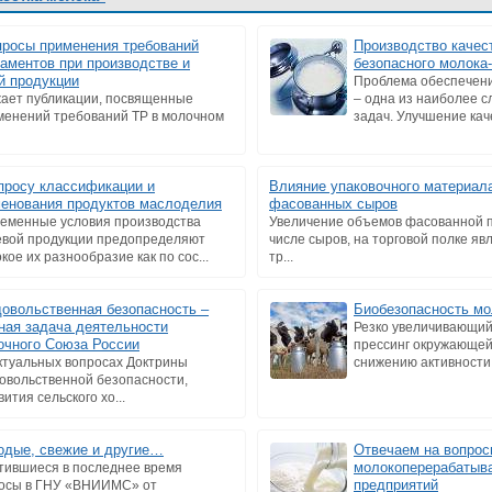
просы применения требований
Производство качес
ламентов при производстве и
безопасного молока
й продукции
Проблема обеспечени
ает публикации, посвященные
– одна из наиболее 
енений требований ТР в молочном
задач. Улучшение каче
просу классификации и
Влияние упаковочного материала
енования продуктов маслоделия
фасованных сыров
еменные условия производства
Увеличение объемов фасованной п
вой продукции предопределяют
числе сыров, на торговой полке я
кое их разнообразие как по сос...
тр...
овольственная безопасность –
Биобезопасность мо
ная задача деятельности
Резко увеличивающий
чного Союза России
прессинг окружающей
ктуальных вопросах Доктрины
снижению активности 
овольственной безопасности,
ития сельского хо...
дые, свежие и другие…
Отвечаем на вопрос
молокоперерабаты
тившиеся в последнее время
предприятий
осы в ГНУ «ВНИИМС» от