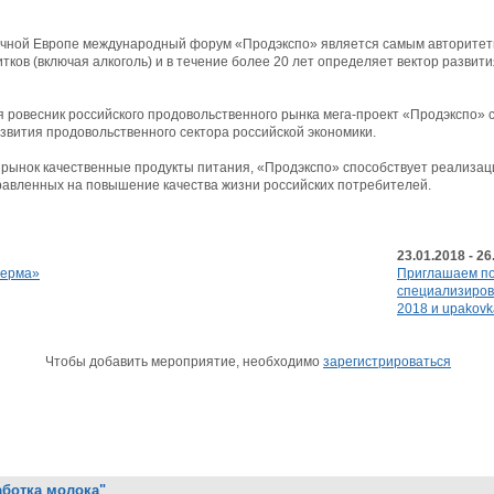
очной Европе международный форум «Продэкспо» является самым авторите
тков (включая алкоголь) и в течение более 20 лет определяет вектор разви
я ровесник российского продовольственного рынка мега-проект «Продэкспо» 
вития продовольственного сектора российской экономики.
 рынок качественные продукты питания, «Продэкспо» способствует реализа
равленных на повышение качества жизни российских потребителей.
23.01.2018 - 26
ферма»
Приглашаем п
специализирова
2018 и upakovk
Чтобы добавить мероприятие, необходимо
зарегистрироваться
аботка молока"