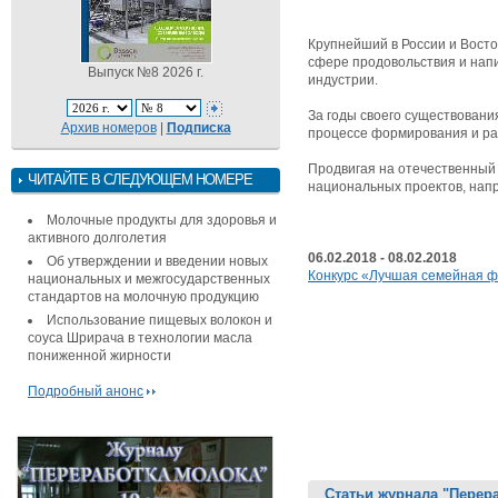
Крупнейший в России и Вост
сфере продовольствия и напи
Выпуск №8 2026 г.
индустрии.
За годы своего существовани
Архив номеров
|
Подписка
процессе формирования и раз
Продвигая на отечественный
ЧИТАЙТЕ В СЛЕДУЮЩЕМ НОМЕРЕ
национальных проектов, нап
Молочные продукты для здоровья и
активного долголетия
06.02.2018 - 08.02.2018
Об утверждении и введении новых
Конкурс «Лучшая семейная 
национальных и межгосударственных
стандартов на молочную продукцию
Использование пищевых волокон и
соуса Шрирача в технологии масла
пониженной жирности
Подробный анонс
Статьи журнала "Перер