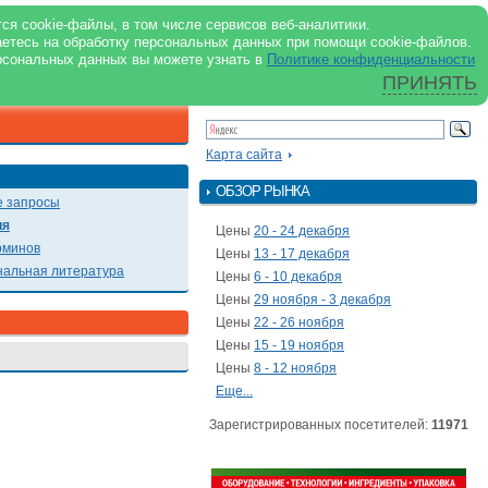
support@milkbranch.ru
ENG
ся cookie-файлы, в том числе сервисов веб-аналитики.
аетесь на обработку персональных данных при помощи cookie-файлов.
Архив номеров
Реклама на портале
Реклама в журнале
О портале
рсональных данных вы можете узнать в
Политике конфиденциальности
ПРИНЯТЬ
ПОИСК ПО ПОРТАЛУ
Презентации
Карта сайта
ОБЗОР РЫНКА
 запросы
ия
Цены
20 - 24 декабря
рминов
Цены
13 - 17 декабря
альная литература
Цены
6 - 10 декабря
Цены
29 ноября - 3 декабря
Цены
22 - 26 ноября
Цены
15 - 19 ноября
Цены
8 - 12 ноября
Еще...
Зарегистрированных посетителей:
11971