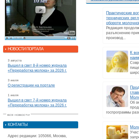
Практические во
технических рег
обороте молочно
Редакция продолж
разъяснению прим
производ...
НОВОСТИ ПОРТАЛА
К во
наим
3 августа
Совр
Вышел в свет 8-й номер журнала
пище
«Переработка молока» за 2026 г.
широ
3 июля
О регистрации на портале
Прод
глав
1 июля
Моло
Вышел в свет 7-й номер журнала
Об а
«Переработка молока» за 2026 г.
прод
госпрограммы разв
КОНТАКТЫ
Моло
Учас
Адрес редакции: 105066, Москва,
запр