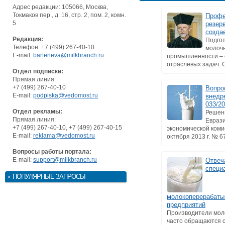
Адрес редакции: 105066, Москва,
Токмаков пер., д. 16, стр. 2, пом. 2, комн.
Профе
5
резерв
созда
Редакция:
Подгот
Телефон: +7 (499) 267-40-10
молоч
E-mail:
barteneva@milkbranch.ru
промышленности – 
отраслевых задач. С
Отдел подписки:
Прямая линия:
+7 (499) 267-40-10
Вопро
E-mail:
podpiska@vedomost.ru
внедр
033/2
Отдел рекламы:
Решен
Прямая линия:
Евраз
+7 (499) 267-40-10, +7 (499) 267-40-15
экономической коми
E-mail:
reklama@vedomost.ru
октября 2013 г. № 67
Вопросы работы портала:
E-mail:
support@milkbranch.ru
Отвеч
специ
ПОПУЛЯРНЫЕ ЗАПРОСЫ
молокоперерабат
предприятий
Производители мол
часто обращаются с