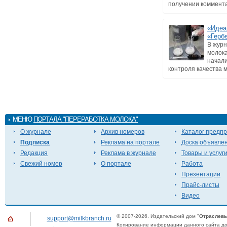
получении комментар
«Идеа
«Герб
В жур
молока
начали
контроля качества мо
МЕНЮ
ПОРТАЛА "ПЕРЕРАБОТКА МОЛОКА"
О журнале
Архив номеров
Каталог предп
Подписка
Реклама на портале
Доска объявле
Редакция
Реклама в журнале
Товары и услуг
Свежий номер
О портале
Работа
Презентации
Прайс-листы
Видео
© 2007-2026. Издательский дом "
Отраслевы
support@milkbranch.ru
Копирование информации данного сайта доп