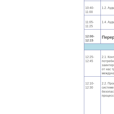
10:40-
1.2. Ауд
11:00
11:05-
1.4. Ауд
11:25
12:00-
Пере
12:15
12:25-
2.1. Кон
12:45
потребн
заинтер
от нас 
междуна
12:10-
2.2. Пр
12:30
системе
безопас
процесс