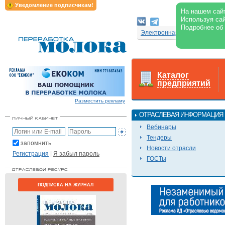
Уведомление подписчикам!
На нашем сайт
Используя сай
Подробнее об
Электронная версия журнал
Каталог
предприятий
Разместить рекламу
ОТРАСЛЕВАЯ ИНФОРМАЦИЯ
Вебинары
Тендеры
запомнить
Новости отрасли
Регистрация
|
Я забыл пароль
ГОСТы
ПОДПИСКА НА ЖУРНАЛ