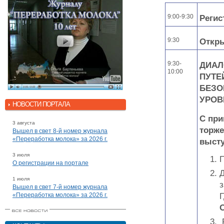
9:00-9:30
Регис
9:30
Откр
9:30-
ДИАЛ
10:00
ПУТЕ
БЕЗО
УРОВ
НОВОСТИ ПОРТАЛА
С при
3 августа
торже
Вышел в свет 8-й номер журнала
«Переработка молока» за 2026 г.
высту
3 июля
О регистрации на портале
Д
1 июля
з
Вышел в свет 7-й номер журнала
Г
«Переработка молока» за 2026 г.