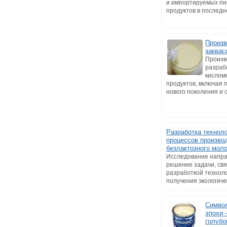
и импортируемых п
продуктов в последне
Произв
заквас
Произв
разраб
кислом
продуктов, включая 
нового поколения и с
Разработка технол
процессов произво
безлактозного мол
Исследование напра
решение задачи, св
разработкой технол
получения экологичес
Символ
эпохи 
голубо