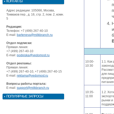
КОНТАКТЫ
п
п
Адрес редакции: 105066, Москва,
Токмаков пер., д. 16, стр. 2, пом. 2, комн.
ч
5
Редакция:
и
Телефон: +7 (499) 267-40-10
б
E-mail:
barteneva@milkbranch.ru
В
Отдел подписки:
Прямая линия:
+7 (499) 267-40-10
E-mail:
podpiska@vedomost.ru
10:00-
1.1. Как
Отдел рекламы:
10:30
законод
Прямая линия:
Рассмат
+7 (499) 267-40-10, +7 (499) 267-40-15
для пищ
E-mail:
reklama@vedomost.ru
предпри
питания
Вопросы работы портала:
E-mail:
support@milkbranch.ru
10:35-
1.2. Хот
ПОПУЛЯРНЫЕ ЗАПРОСЫ
11:00
экспорт
рынки и
поддержк