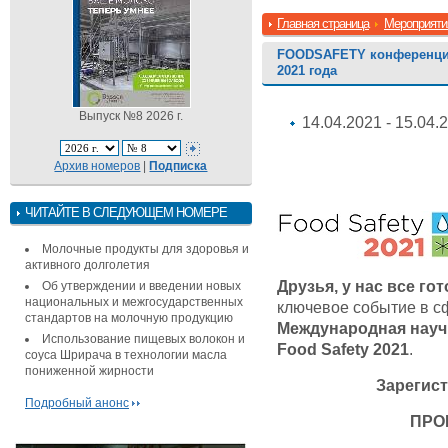
Главная страница
Мероприяти
FOODSAFETY конференция
2021 года
Выпуск №8 2026 г.
14.04.2021 - 15.04.
Архив номеров
|
Подписка
ЧИТАЙТЕ В СЛЕДУЮЩЕМ НОМЕРЕ
Молочные продукты для здоровья и
активного долголетия
Друзья, у нас все гот
Об утверждении и введении новых
национальных и межгосударственных
ключевое событие в с
стандартов на молочную продукцию
Международная науч
Использование пищевых волокон и
Food Safety 2021
.
соуса Шрирача в технологии масла
пониженной жирности
Зарегис
Подробный анонс
ПРО