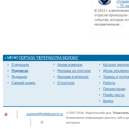
сгущен
– 75 л
В 2011 г. в молочно
отрасли произошло 
событие, которое ос
незамеченным. ...
МЕНЮ
ПОРТАЛА "ПЕРЕРАБОТКА МОЛОКА"
О журнале
Архив номеров
Каталог предп
Подписка
Реклама на портале
Доска объявле
Редакция
Реклама в журнале
Товары и услуг
Свежий номер
О портале
Работа
Презентации
Прайс-листы
Видео
© 2007-2026. Издательский дом "
Отраслевы
support@milkbranch.ru
Копирование информации данного сайта доп
материал