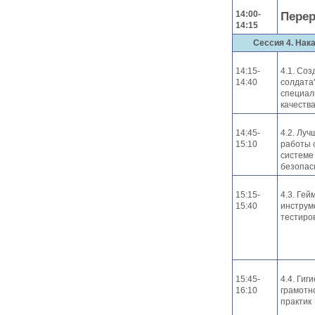
14:00-
Пере
14:15
Сессия 4. Нак
14:15-
4.1. Со
14:40
солдата
специал
качества
14:45-
4.2. Луч
15:10
работы 
системе
безопас
15:15-
4.3. Ге
15:40
инструм
тестиро
15:45-
4.4. Гиг
16:10
грамотн
практик