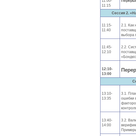
11:00-
Переры
11:15
Сессия 2. «
11:15-
2.1. Как
11:40
поставщ
выбора 
11:45-
2.2. Си
12:10
поставщ
«Бондюэ
12:10-
Пере
13:00
С
13:10-
3.1. Пл
13:35
ошибки 
факторо
контрол
13:40-
3.2. Вал
14:00
верифик
Примеры