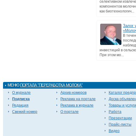
селективном извлеч
компонентов молочн
как биотехнологич...
Залог 
«Моло
В тече
послед
наблюд
инвестиций в сельск
При этом мо...
МЕНЮ
ПОРТАЛА "ПЕРЕРАБОТКА МОЛОКА"
О журнале
Архив номеров
Каталог предп
Подписка
Реклама на портале
Доска объявле
Редакция
Реклама в журнале
Товары и услуг
Свежий номер
О портале
Работа
Презентации
Прайс-листы
Видео