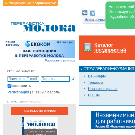
Уведомление подписчикам!
На нашем сайт
Используя сай
Подробнее об
Электронная версия журнал
Каталог
предприятий
Разместить рекламу
ОТРАСЛЕВАЯ ИНФОРМАЦИЯ
Вебинары
Тендеры
запомнить
Новости отрасли
Регистрация
|
Я забыл пароль
ГОСТы
ПОДПИСКА НА ЖУРНАЛ