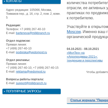
КОНТАКТЫ
количества потребите
отрасли, ее активных 
Адрес редакции: 105066, Москва,
практиках по продвиж
Токмаков пер., д. 16, стр. 2, пом. 2, комн.
5
к потребителю.
Редакция:
Участвуйте в открыто
Телефон: +7 (499) 267-40-10
Moscow
. Именно ваш г
E-mail:
barteneva@milkbranch.ru
органической продукци
Отдел подписки:
Прямая линия:
+7 (499) 267-40-10
04.10.2021 - 08.10.2021
E-mail:
podpiska@vedomost.ru
«МолТех» на
«Агропродмаш-2021»:
Отдел рекламы:
тенденции и перспективы
Прямая линия:
+7 (499) 267-40-10, +7 (499) 267-40-15
E-mail:
reklama@vedomost.ru
Чтобы добавит
Вопросы работы портала:
E-mail:
support@milkbranch.ru
ПОПУЛЯРНЫЕ ЗАПРОСЫ
Статьи журнала "Перер