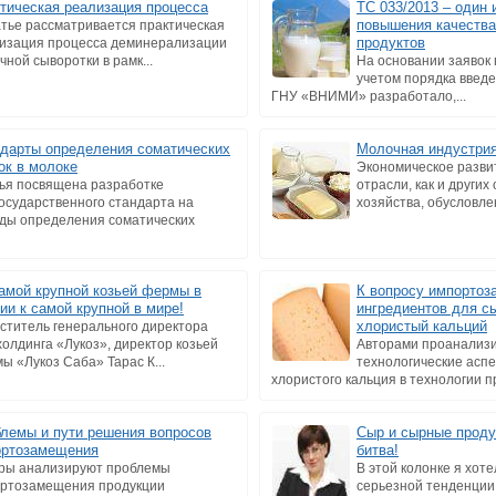
тическая реализация процесса
ТС 033/2013 – один 
повышения качеств
атье рассматривается практическая
продуктов
изация процесса деминерализации
чной сыворотки в рамк...
На основании заявок 
учетом порядка введе
ГНУ «ВНИМИ» разработало,...
дарты определения соматических
Молочная индустрия
ок в молоке
Экономическое разви
ья посвящена разработке
отрасли, как и других
осударственного стандарта на
хозяйства, обусловлен
ды определения соматических
амой крупной козьей фермы в
К вопросу импорто
ии к самой крупной в мире!
ингредиентов для с
хлористый кальций
ститель генерального директора
холдинга «Лукоз», директор козьей
Авторами проанализ
ы «Лукоз Саба» Тарас К...
технологические асп
хлористого кальция в технологии пр
лемы и пути решения вопросов
Сыр и сырные проду
ортозамещения
битва!
ры анализируют проблемы
В этой колонке я хоте
ртозамещения продукции
серьезной тенденции