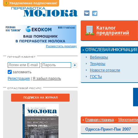
Уведомление подписчикам!
Каталог
предприятий
Разместить рекламу
ОТРАСЛЕВАЯ ИНФОРМАЦИЯ
Вебинары
Тендеры
Новости отрасли
запомнить
ГОСТы
Регистрация
|
Я забыл пароль
ПОДПИСКА НА ЖУРНАЛ
Главная страница
Мероприяти
Одесса-Принт-Пак 2007