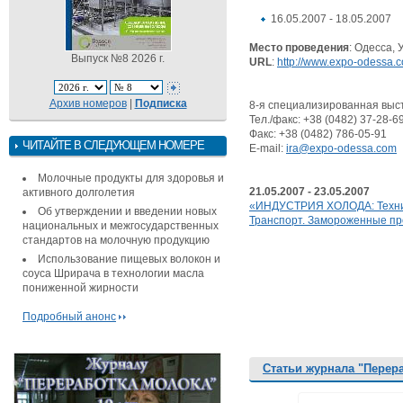
16.05.2007 - 18.05.2007
Место проведения
: Одесса,
Выпуск №8 2026 г.
URL
:
http://www.expo-odessa.
Архив номеров
|
Подписка
8-я специализированная выст
Тел./факс: +38 (0482) 37-28-69
Факс: +38 (0482) 786-05-91
ЧИТАЙТЕ В СЛЕДУЮЩЕМ НОМЕРЕ
E-mail:
ira@expo-odessa.com
Молочные продукты для здоровья и
21.05.2007 - 23.05.2007
активного долголетия
«ИНДУСТРИЯ ХОЛОДА: Техник
Об утверждении и введении новых
Транспорт. Замороженные пр
национальных и межгосударственных
стандартов на молочную продукцию
Использование пищевых волокон и
соуса Шрирача в технологии масла
пониженной жирности
Подробный анонс
Статьи журнала "Перер