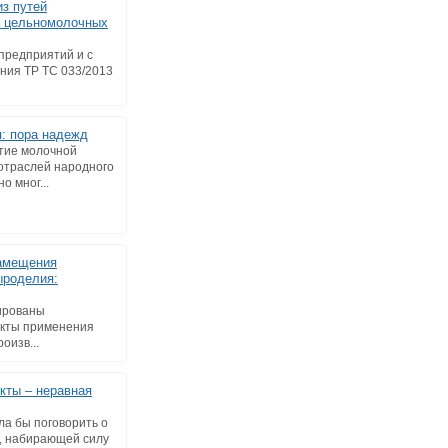
из путей
а цельномолочных
предприятий и с
ния ТР ТС 033/2013
: пора надежд
тие молочной
 отраслей народного
о мног...
замещения
ыроделия:
ированы
екты применения
оизв...
кты – неравная
ла бы поговорить о
, набирающей силу