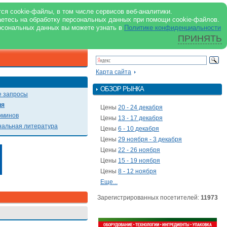
support@milkbranch.ru
ENG
ся cookie-файлы, в том числе сервисов веб-аналитики.
аетесь на обработку персональных данных при помощи cookie-файлов.
Архив номеров
Реклама на портале
Реклама в журнале
О портале
рсональных данных вы можете узнать в
Политике конфиденциальности
ПРИНЯТЬ
ПОИСК ПО ПОРТАЛУ
Презентации
Карта сайта
ОБЗОР РЫНКА
 запросы
ия
Цены
20 - 24 декабря
рминов
Цены
13 - 17 декабря
альная литература
Цены
6 - 10 декабря
Цены
29 ноября - 3 декабря
Цены
22 - 26 ноября
Цены
15 - 19 ноября
Цены
8 - 12 ноября
Еще...
Зарегистрированных посетителей:
11973