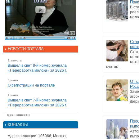
Прак
В ст
реал
моло
Стан
клет
НОВОСТИ ПОРТАЛА
Стат
межг
3 августа
мето
Вышел в свет 8-й номер журнала
клеток...
«Переработка молока» за 2026 г.
3 июля
От с
О регистрации на портале
Росс
Заме
1 июля
агро
Вышел в свет 7-й номер журнала
ферм
«Переработка молока» за 2026 г.
Проб
КОНТАКТЫ
имп
Авто
Адрес редакции: 105066, Москва,
импо