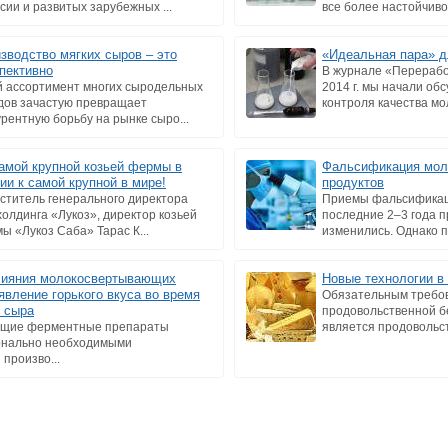
ссии и развитых зарубежных ...
все более настойчиво 
зводство мягких сыров – это
«Идеальная пара» д
пективно
В журнале «Перерабо
й ассортимент многих сыродельных
2014 г. мы начали об
дов зачастую превращает
контроля качества мол
урентную борьбу на рынке сыро...
амой крупной козьей фермы в
Фальсификация мол
ии к самой крупной в мире!
продуктов
ститель генерального директора
Приемы фальсификац
холдинга «Лукоз», директор козьей
последние 2–3 года п
ы «Лукоз Саба» Тарас К...
изменились. Однако п
лияния молокосвертывающих
Новые технологии в
явление горького вкуса во время
Обязательным требо
о сыра
продовольственной б
щие ферментные препараты
является продовольст
онально необходимыми
произво...