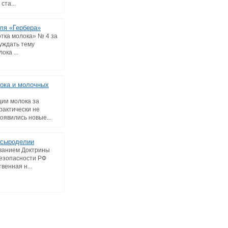
ста...
ля «Гербера»
тка молока» № 4 за
суждать тему
ока ...
ока и молочных
ии молока за
рактически не
оявились новые...
 сыроделии
ванием Доктрины
езопасности РФ
венная н...