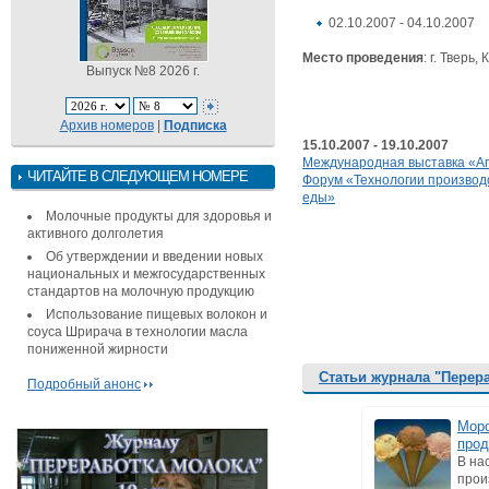
02.10.2007 - 04.10.2007
Место проведения
: г. Твер
Выпуск №8 2026 г.
Архив номеров
|
Подписка
15.10.2007 - 19.10.2007
Международная выставка «А
ЧИТАЙТЕ В СЛЕДУЮЩЕМ НОМЕРЕ
Форум «Технологии производ
еды»
Молочные продукты для здоровья и
активного долголетия
Об утверждении и введении новых
национальных и межгосударственных
стандартов на молочную продукцию
Использование пищевых волокон и
соуса Шрирача в технологии масла
пониженной жирности
Статьи журнала "Перер
Подробный анонс
Моро
прод
В на
прои