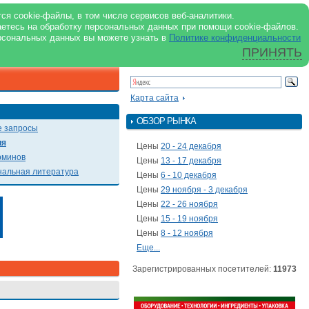
support@milkbranch.ru
ENG
ся cookie-файлы, в том числе сервисов веб-аналитики.
аетесь на обработку персональных данных при помощи cookie-файлов.
Архив номеров
Реклама на портале
Реклама в журнале
О портале
рсональных данных вы можете узнать в
Политике конфиденциальности
ПРИНЯТЬ
ПОИСК ПО ПОРТАЛУ
Презентации
Карта сайта
ОБЗОР РЫНКА
 запросы
ия
Цены
20 - 24 декабря
рминов
Цены
13 - 17 декабря
альная литература
Цены
6 - 10 декабря
Цены
29 ноября - 3 декабря
Цены
22 - 26 ноября
Цены
15 - 19 ноября
Цены
8 - 12 ноября
Еще...
Зарегистрированных посетителей:
11973