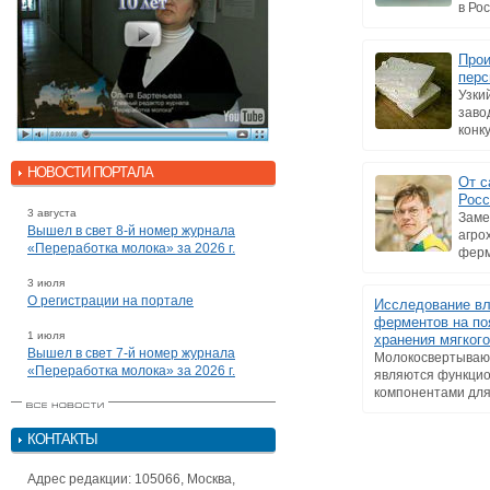
в Ро
Прои
перс
Узки
заво
конк
НОВОСТИ ПОРТАЛА
От с
Росс
3 августа
Заме
Вышел в свет 8-й номер журнала
агро
«Переработка молока» за 2026 г.
ферм
3 июля
О регистрации на портале
Исследование в
ферментов на по
1 июля
хранения мягког
Вышел в свет 7-й номер журнала
Молокосвертываю
«Переработка молока» за 2026 г.
являются функци
компонентами для 
КОНТАКТЫ
Адрес редакции: 105066, Москва,