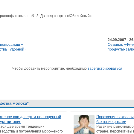
ь, Краснофлотская наб., 3, Дворец спорта «Юбилейный»
24.09.2007 - 26
гропродмаш +
Семинар «Фун
ства «удобной»
продукты- зало
Чтобы добавить мероприятие, необходимо
зарегистрироваться
аботка молока"
женое как десерт и полноценный
Поражение заквасо
укт питания
бактериофагами
стоящее время тенденции
Развитие рыночных 
зводства и потребления мороженого
стране, перспективы 