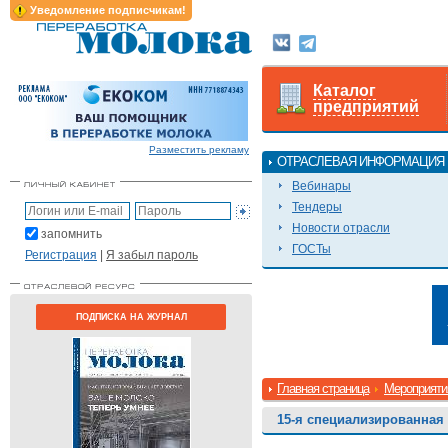
Уведомление подписчикам!
Каталог
предприятий
Разместить рекламу
ОТРАСЛЕВАЯ ИНФОРМАЦИЯ
Вебинары
Тендеры
Новости отрасли
запомнить
ГОСТы
Регистрация
|
Я забыл пароль
ПОДПИСКА НА ЖУРНАЛ
Главная страница
Мероприяти
15-я специализированная