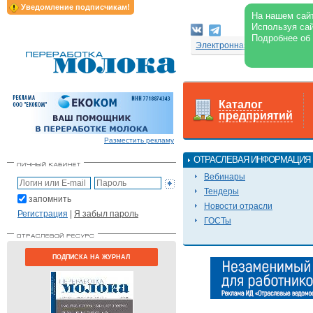
Уведомление подписчикам!
На нашем сайт
Используя сай
Подробнее об
Электронная версия журнал
Каталог
предприятий
Разместить рекламу
ОТРАСЛЕВАЯ ИНФОРМАЦИЯ
Вебинары
Тендеры
запомнить
Новости отрасли
Регистрация
|
Я забыл пароль
ГОСТы
ПОДПИСКА НА ЖУРНАЛ