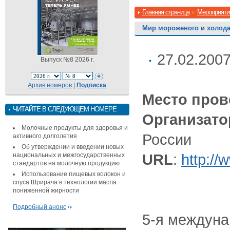
Главная страница
Мероприяти
Мир мороженого и холода
27.02.2007
Выпуск №8 2026 г.
Архив номеров
|
Подписка
Место пров
ЧИТАЙТЕ В СЛЕДУЮЩЕМ НОМЕРЕ
Организато
Молочные продукты для здоровья и
России
активного долголетия
Об утверждении и введении новых
URL
:
http:/
национальных и межгосударственных
стандартов на молочную продукцию
Использование пищевых волокон и
соуса Шрирача в технологии масла
пониженной жирности
Подробный анонс
5-я междун