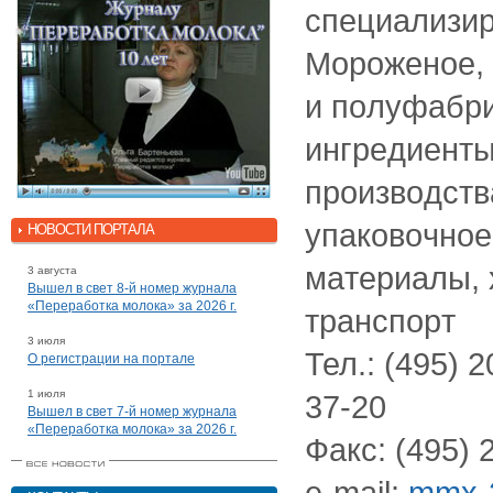
специализир
Мopoжeное,
и пoлуфaбpи
ингpeдиeнты
пpoизвoдcтв
упaкoвoчнoe
НОВОСТИ ПОРТАЛА
мaтepиaлы, 
3 августа
Вышел в свет 8-й номер журнала
«Переработка молока» за 2026 г.
тpaнcпopт
3 июля
Тел.: (495) 
О регистрации на портале
1 июля
37-20
Вышел в свет 7-й номер журнала
«Переработка молока» за 2026 г.
Фaкc: (495) 
e-mail:
mmx-