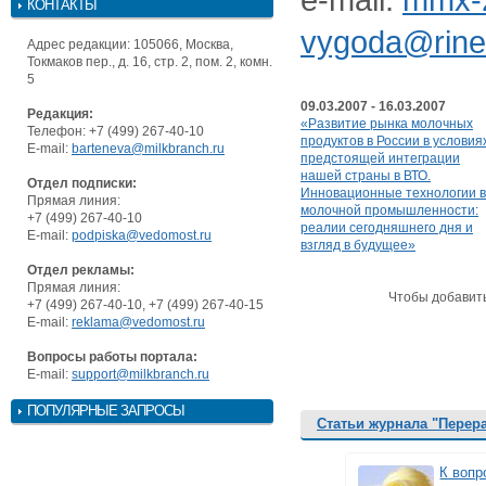
КОНТАКТЫ
vygoda@rinet
Адрес редакции: 105066, Москва,
Токмаков пер., д. 16, стр. 2, пом. 2, комн.
5
09.03.2007 - 16.03.2007
Редакция:
«Развитие рынка молочных
Телефон: +7 (499) 267-40-10
продуктов в России в условия
E-mail:
barteneva@milkbranch.ru
предстоящей интеграции
нашей страны в ВТО.
Отдел подписки:
Инновационные технологии в
Прямая линия:
молочной промышленности:
+7 (499) 267-40-10
реалии сегодняшнего дня и
E-mail:
podpiska@vedomost.ru
взгляд в будущее»
Отдел рекламы:
Прямая линия:
Чтобы добавит
+7 (499) 267-40-10, +7 (499) 267-40-15
E-mail:
reklama@vedomost.ru
Вопросы работы портала:
E-mail:
support@milkbranch.ru
ПОПУЛЯРНЫЕ ЗАПРОСЫ
Статьи журнала "Перер
К вопр