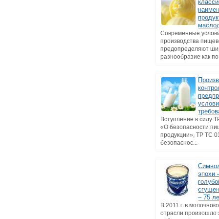
класси
наиме
продук
масло
Современные услов
производства пищев
предопределяют ши
разнообразие как по 
Произ
контро
предпр
услов
требов
Вступление в силу Т
«О безопасности п
продукции», ТР ТС 0
безопаснос...
Символ
эпохи 
голубо
сгущен
– 75 л
В 2011 г. в молочно
отрасли произошло 