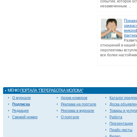
событие, которое ос
незамеченным. ...
Пораж
заквас
микро
бакте
Развит
отношений в нашей 
перспективы вступл
все более настойчиво
МЕНЮ
ПОРТАЛА "ПЕРЕРАБОТКА МОЛОКА"
О журнале
Архив номеров
Каталог предп
Подписка
Реклама на портале
Доска объявле
Редакция
Реклама в журнале
Товары и услуг
Свежий номер
О портале
Работа
Презентации
Прайс-листы
Видео