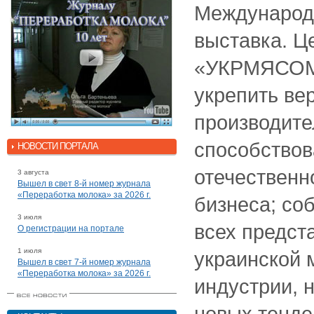
Международ
выставка. Ц
«УКРМЯСОМ
укрепить ве
производите
способствов
НОВОСТИ ПОРТАЛА
отечественн
3 августа
Вышел в свет 8-й номер журнала
«Переработка молока» за 2026 г.
бизнеса; со
3 июля
всех предст
О регистрации на портале
1 июля
украинской 
Вышел в свет 7-й номер журнала
«Переработка молока» за 2026 г.
индустрии, 
новых тенде