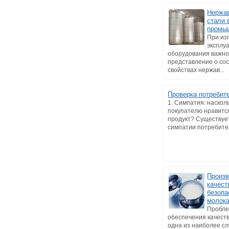
Нержа
стали 
промы
При из
эксплу
оборудования важно
представление о сос
свойствах нержав...
Проверка потребит
1. Симпатия: наскол
покупателю нравитс
продукт? Существуе
симпатии потребител
Произв
качест
безопа
молока
Пробл
обеспечения качеств
одна из наиболее с