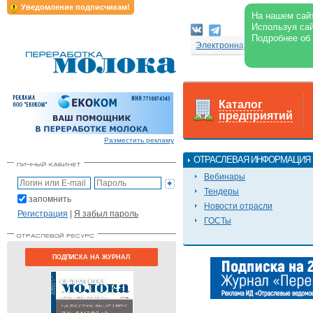
Уведомление подписчикам!
На нашем сайт
Используя сай
Подробнее об
Электронная версия журнал
Каталог
предприятий
Разместить рекламу
ОТРАСЛЕВАЯ ИНФОРМАЦИЯ
Вебинары
Тендеры
запомнить
Новости отрасли
Регистрация
|
Я забыл пароль
ГОСТы
ПОДПИСКА НА ЖУРНАЛ