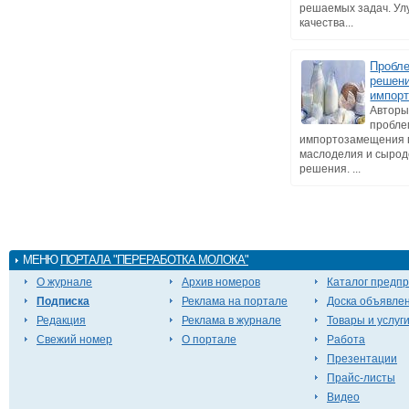
решаемых задач. У
качества...
Пробле
решени
импор
Авторы
пробл
импортозамещения 
маслоделия и сырод
решения. ...
МЕНЮ
ПОРТАЛА "ПЕРЕРАБОТКА МОЛОКА"
О журнале
Архив номеров
Каталог предп
Подписка
Реклама на портале
Доска объявле
Редакция
Реклама в журнале
Товары и услуг
Свежий номер
О портале
Работа
Презентации
Прайс-листы
Видео