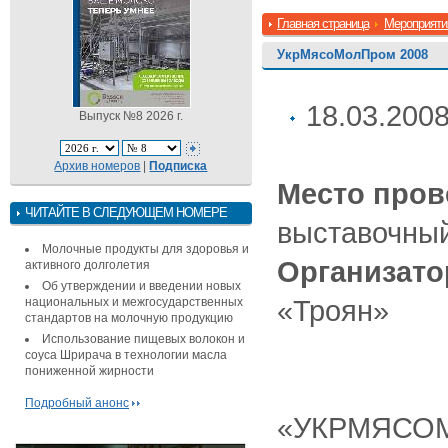
Главная страница
Мероприяти
УкрМясоМолПром 2008
18.03.2008
Выпуск №8 2026 г.
Архив номеров
|
Подписка
Место пров
ЧИТАЙТЕ В СЛЕДУЮЩЕМ НОМЕРЕ
выставочный
Молочные продукты для здоровья и
Организато
активного долголетия
Об утверждении и введении новых
«Троян»
национальных и межгосударственных
стандартов на молочную продукцию
Использование пищевых волокон и
соуса Шрирача в технологии масла
пониженной жирности
Подробный анонс
«УКРМЯСОМ