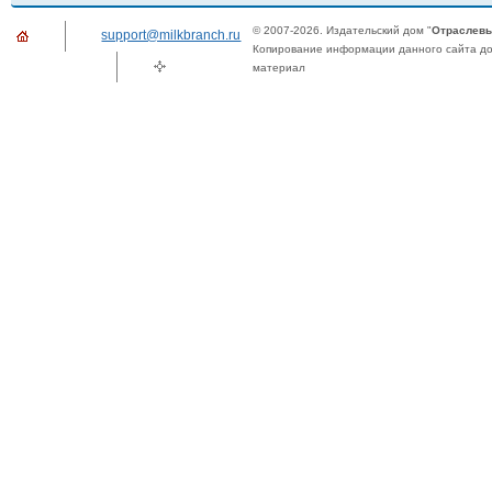
© 2007-2026. Издательский дом "
Отраслевы
support@milkbranch.ru
Копирование информации данного сайта доп
материал